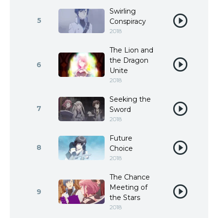
Swirling
5
Conspiracy
2018
The Lion and
the Dragon
6
Unite
2018
Seeking the
7
Sword
2018
Future
8
Choice
2018
The Chance
Meeting of
9
the Stars
2018