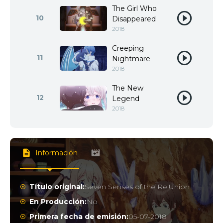
The Girl Who
10
Disappeared
2018
Creeping
11
Nightmare
2018
The New
12
Legend
2018
Información
Título original:
Seven Senses of the Re'Union
En Producción:
No
Primera fecha de emisión:
05-07-2018