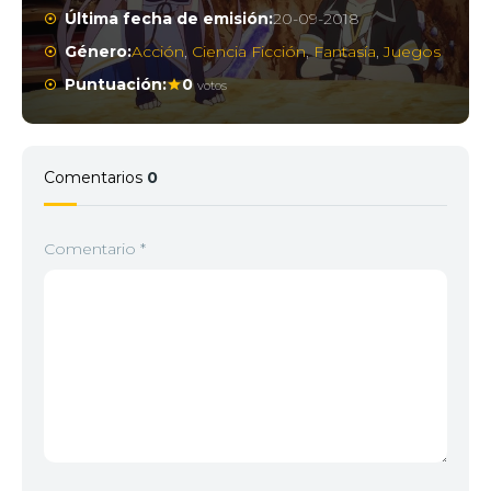
Última fecha de emisión:
20-09-2018
Género:
Acción
,
Ciencia Ficción
,
Fantasía
,
Juegos
Puntuación:
0
votos
Comentarios
0
Comentario
*