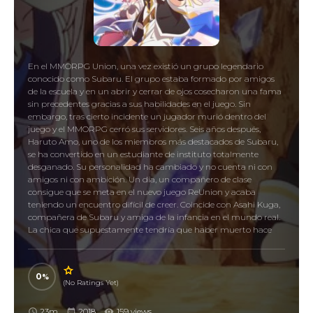
En el MMORPG Union, una vez existió un grupo legendario
conocido como Subaru. El grupo estaba formado por amigos
de la escuela y en un abrir y cerrar de ojos cosecharon una fama
sin precedentes gracias a sus habilidades en el juego. Sin
embargo, tras cierto incidente un jugador murió dentro del
juego y el MMORPG cerró sus servidores. Seis años después,
Haruto Amo, uno de los miembros más destacados de Subaru,
se ha convertido en un estudiante de instituto totalmente
desganado. Su personalidad ha cambiado y no cuenta ni con
amigos ni con ambición. Un día, un compañero de clase
consigue que se meta en el nuevo juego ReUnion y acaba
teniendo un encuentro difícil de creer. Coincide con Asahi Kuga,
compañera de Subaru y amiga de la infancia en el mundo real.
La chica que supuestamente tendría que haber muerto hace
seis años estaba allí.
0
(No Ratings Yet)
23m
2018
159 views