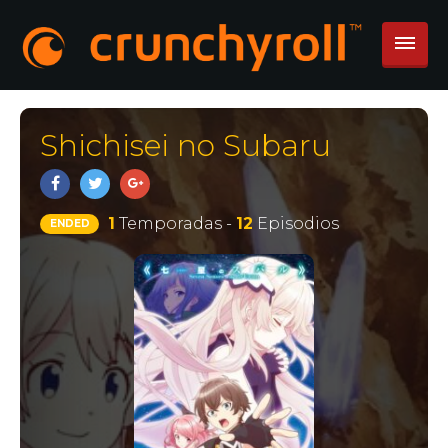
Shichisei no Subaru
1
Temporadas -
12
Episodios
ENDED