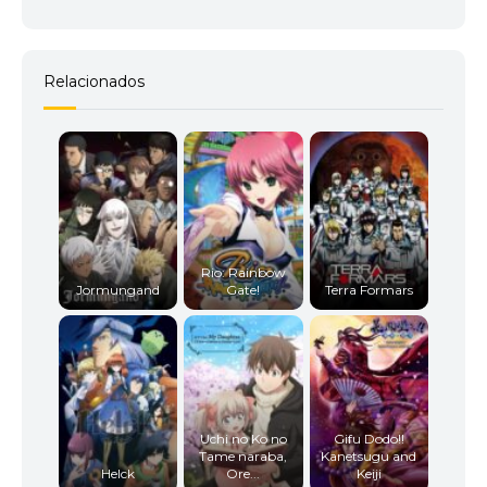
Relacionados
Rio: Rainbow
Jormungand
Gate!
Terra Formars
Uchi no Ko no
Gifu Dodo!!
Tame naraba,
Kanetsugu and
Helck
Ore...
Keiji