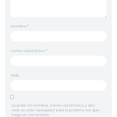
8
<img src="//image.tmdb.org/t/p/w92/oowVxN7lRu
Nombre
*
9
<img src="//image.tmdb.org/t/p/w92/bVPu0H9M
Correo electrónico
*
10
<img src="//image.tmdb.org/t/p/w92/fealsuFQZ
Web
11
<img src="//image.tmdb.org/t/p/w92/4JQd3CHJHJ
12
<img src="//image.tmdb.org/t/p/w92/ibUHY20WJ
Guardar mi nombre, correo electrónico y sitio
web en este navegador para la próxima vez que
haga un comentario.