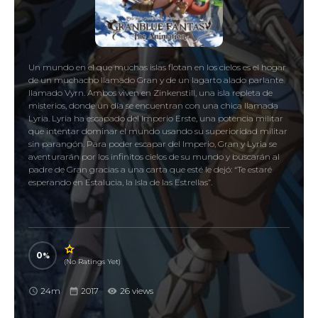
Un mundo en el que muchas islas flotan en los cielos es el hogar
de un muchacho llamado Gran y de un lagarto alado parlante
llamado Vyrn. Ambos viven en Zinkenstill, una isla repleta de
misterios, donde un día se encuentran con una chica llamada
Lyria. Lyria ha escapado del Imperio Erste, una potencia militar
que intentar dominar el mundo usando su superioridad militar
sin parangón. Para poder escapar del Imperio, Gran y Lyria se
aventurarán por los infinitos cielos de su mundo y buscarán al
padre de Gran gracias a una carta que esté le dejó: “Te estaré
esperando en Estalucia, la Isla de las Estrellas”.
0
(No Ratings Yet)
24m
2017
26 views