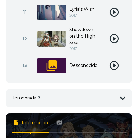
Lyria's Wish
11
2017
Showdown
on the High
12
Seas
2017
13
Desconocido
Temporada
2
1
<img src="//image.tmdb.org/t/p/w92/gqpMB0028
Información
2
<img src="//image.tmdb.org/t/p/w92/5N9ezD9N9I