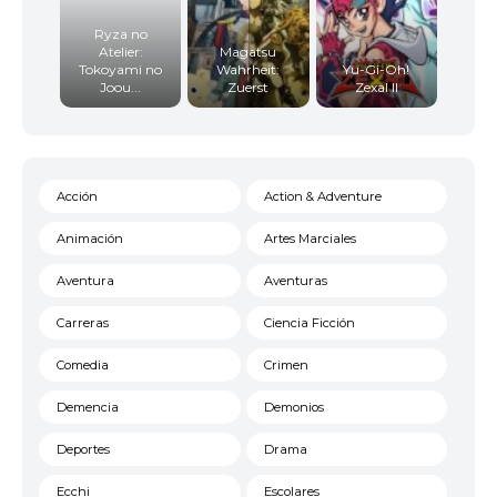
Ryza no
Atelier:
Magatsu
Tokoyami no
Wahrheit:
Yu-Gi-Oh!
Joou...
Zuerst
Zexal II
Acción
Action & Adventure
Animación
Artes Marciales
Aventura
Aventuras
Carreras
Ciencia Ficción
Comedia
Crimen
Demencia
Demonios
Deportes
Drama
Ecchi
Escolares