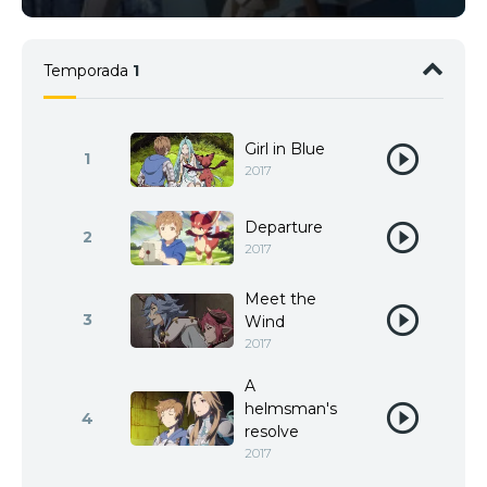
Temporada
1
Girl in Blue
1
2017
Departure
2
2017
Meet the
3
Wind
2017
A
helmsman's
4
resolve
2017