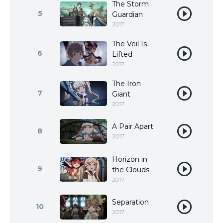
The Storm
5
Guardian
2017
The Veil Is
6
Lifted
2017
The Iron
7
Giant
2017
A Pair Apart
8
2017
Horizon in
9
the Clouds
2017
Separation
10
2017