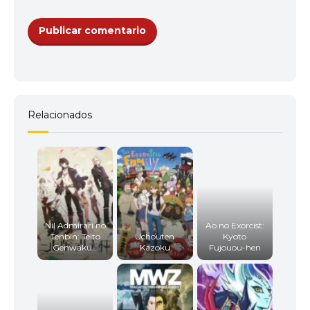
Relacionados
Nil Admirari no
Ao no Exorcist:
Tenbin: Teito
Uchouten
Kyoto
Genwaku...
Kazoku
Fujouou-hen