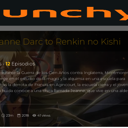
hanne Darc to Renkin no Kishi
 -
12
Episodios
V, durante la Guerra de los Cien Años contra Inglaterra, Montmoren
rge en el estudio de la magia y la alquimia en una escuela para
ras la derrota de Francia en Agincourt, la escuela cierra y el jove
u huida conoce a una chica llamada Jeanne, que vive en una alde
Arc to Renkin no Kishi, ユリシーズ ジャンヌ・ダルクと錬金の騎士
23m
2018
41 views