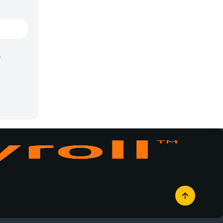
Vampiros
Yaoi
Yuri
.