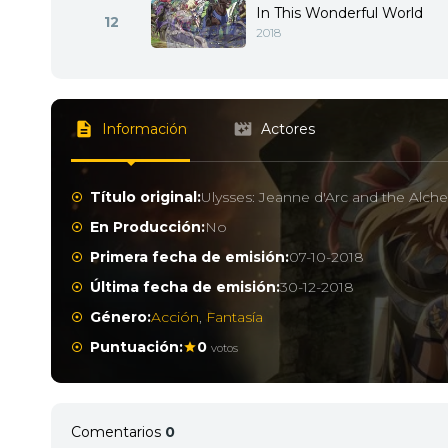
In This Wonderful World
12
2018
Información
Actores
Título original:
Ulysses: Jeanne d'Arc and the Alch
En Producción:
No
Primera fecha de emisión:
07-10-2018
Última fecha de emisión:
30-12-2018
Género:
Acción
,
Fantasía
Puntuación:
0
votos
Comentarios
0