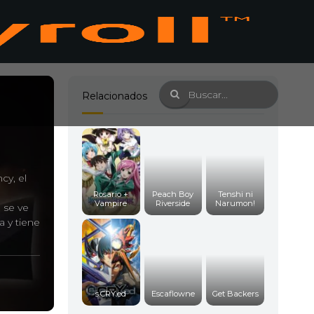
Relacionados
cy, el
Rosario +
Peach Boy
Tenshi ni
Vampire
Riverside
Narumon!
n se ve
a y tiene
s.CRY.ed
Escaflowne
Get Backers