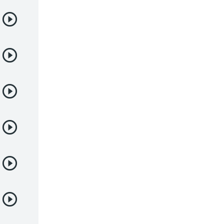
Demonios
Deportes
Drama
Ecchi
Escolares
Espacial
Familia
Fantasía
Harem
Historico
Infantil