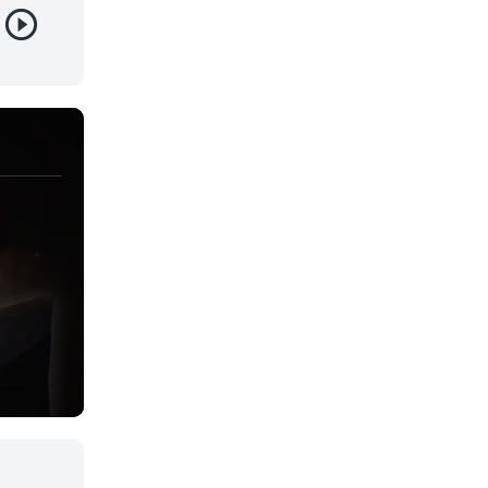
Josei
Juegos
Kids
Magia
Mecha
Militar
Misterio
Música
Parodia
Policía
Psicológico
Recuentos de la vida