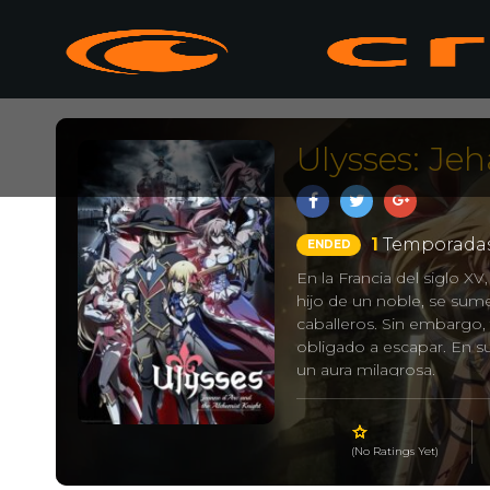
Ulysses: Je
1
Temporadas
ENDED
En la Francia del siglo X
hijo de un noble, se sume
caballeros. Sin embargo, t
obligado a escapar. En s
un aura milagrosa.
Ulysses: Jeanne d’
(No Ratings Yet)