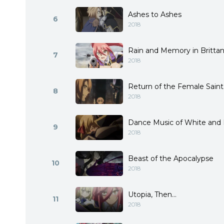
Ashes to Ashes
6
2018
Rain and Memory in Britta
7
2018
Return of the Female Saint
8
2018
Dance Music of White and 
9
2018
Beast of the Apocalypse
10
2018
Utopia, Then…
11
2018