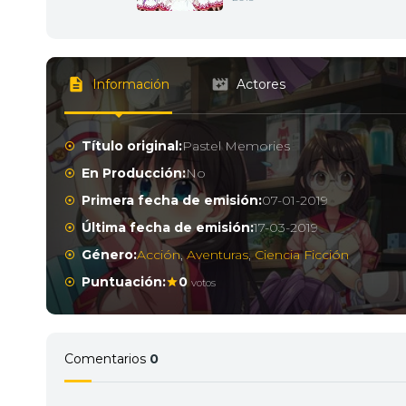
Información
Actores
Título original:
Pastel Memories
En Producción:
No
Primera fecha de emisión:
07-01-2019
Última fecha de emisión:
17-03-2019
Género:
Acción
,
Aventuras
,
Ciencia Ficción
Puntuación:
0
votos
Comentarios
0