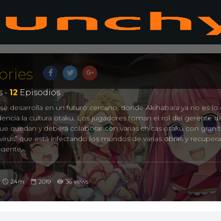
ories
 -
12
Episodios
se desarrolla en un futuro cercano, donde Akihabara ya no es lo
encia la cultura otaku. Los jugadores toman el rol del gerente d
que quedan y deberá colaborar con varias chicas otaku con gran 
virus” que está infectando los mundos de varias obras y recupera
 gente.
24m
2019
36 views