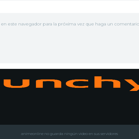
b en este navegador para la próxima vez que haga un comentario
N
animeonline no guarda ningún video en sus servidores