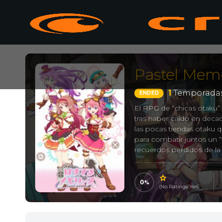
Pastel Mem
1
Temporadas
ENDED
El RPG de “chicas otaku” 
tras haber caído en decad
las pocas tiendas otaku 
para combatir juntos un “
recuerdos perdidos de la
0
(No Ratings Yet)