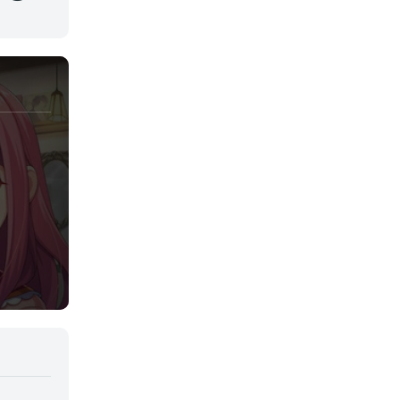
Josei
Juegos
Kids
Magia
Mecha
Militar
Misterio
Música
Parodia
Policía
Psicológico
Recuentos de la vida