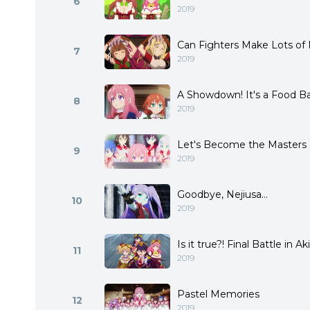
6
2019
Can Fighters Make Lots o
7
2019
A Showdown! It's a Food Ba
8
2019
Let's Become the Masters
9
2019
Goodbye, Nejiusa...
10
2019
Is it true?! Final Battle in Ak
11
2019
Pastel Memories
12
2019