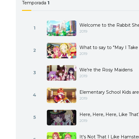
Temporada
1
Welcome to the Rabbit Sh
1
2019
What to say to "May I Take
2
2019
We're the Rosy Maidens
3
2019
Elementary School Kids are
4
2019
Here, Here, Here, Like That
5
2019
It's Not That I Like Hamsters