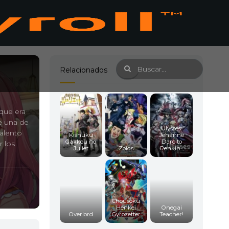
Relacionados
 que era
e una de
Ulysses:
talento
Kishuku
Jehanne
Gakkou no
Darc to
r los
Juliet
Zoids
Renkin...
Chousoku
Henkei
Onegai
Overlord
Gyrozetter
Teacher!