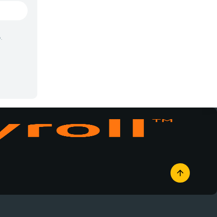
Vampiros
Yaoi
.
Yuri