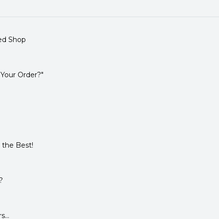
ed Shop
 Your Order?"
 the Best!
?
...