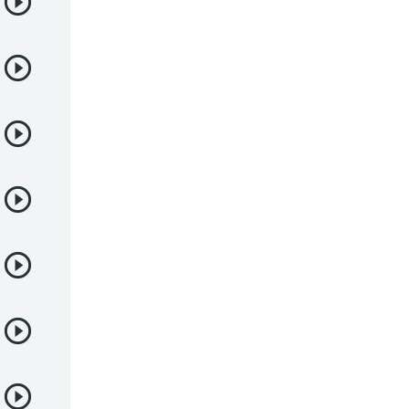
Demonios
Deportes
Drama
Ecchi
Escolares
Espacial
Familia
Fantasía
Harem
Historico
Infantil