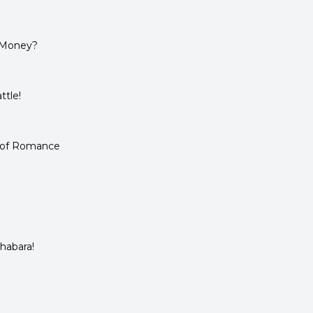
f Money?
ttle!
 of Romance
ihabara!