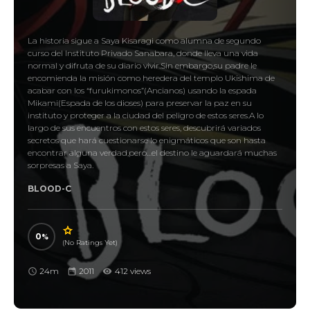
La historia sigue a Saya Kisaragi como alumna de segundo
curso del Instituto Privado Sanabara, donde lleva una vida
normal y difruta de su diario vivir.Sin embargo,su padre le
encomienda la misión como heredera del templo Ukishima de
acabar con los “furukimonos”(Ancianos) usando la espada
Mikami(Espada de los dioses) para preservar la paz en su
instituto y proteger a la ciudad del peligro de estos seres.A lo
largo de sus encuentros con estos seres, descubrirá variados
secretos que hará cuestionarse lo enigmáticos que son hasta
encontrar alguna verdad,pero…el destino le aguardará muchas
sorpresas a Saya.
BLOOD-C
0
(No Ratings Yet)
24m
2011
412 views