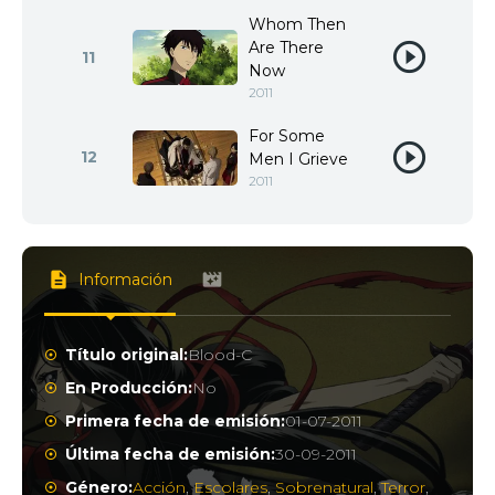
Whom Then
Are There
11
Now
2011
For Some
12
Men I Grieve
2011
Información
Título original:
Blood-C
En Producción:
No
Primera fecha de emisión:
01-07-2011
Última fecha de emisión:
30-09-2011
Género:
Acción
,
Escolares
,
Sobrenatural
,
Terror
,