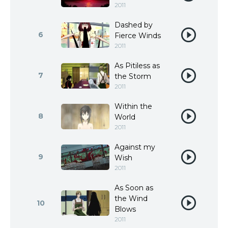
2011
Dashed by
6
Fierce Winds
2011
As Pitiless as
7
the Storm
2011
Within the
8
World
2011
Against my
9
Wish
2011
As Soon as
the Wind
10
Blows
2011