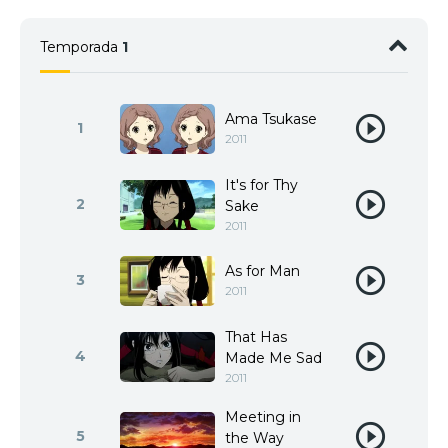
Temporada
1
Ama Tsukase
1
2011
It's for Thy
2
Sake
2011
As for Man
3
2011
That Has
4
Made Me Sad
2011
Meeting in
5
the Way