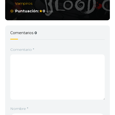
Vampiros
Puntuación:
0
votos
Comentarios
0
Comentario
*
Nombre
*