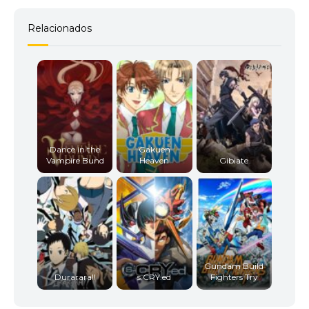
Relacionados
Dance in the
Gakuen
Vampire Bund
Heaven
Gibiate
Gundam Build
Durarara!!
s.CRY.ed
Fighters Try