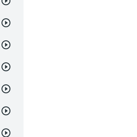
Demonios
Deportes
Drama
Ecchi
Escolares
Espacial
Familia
Fantasía
Harem
Historico
Infantil