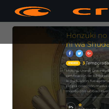
Honzuki no 
ni wa Shud
3
Temporada
ENDED
Motosu Urano, una estudi
certificación de Bibliote
la graduación, fue asesi
propia colección masiva 
mundo con un bajo nivel d
mundo. Mientras se reenc
importa cuánto quiera lee
haces tú mismo, por supue
0