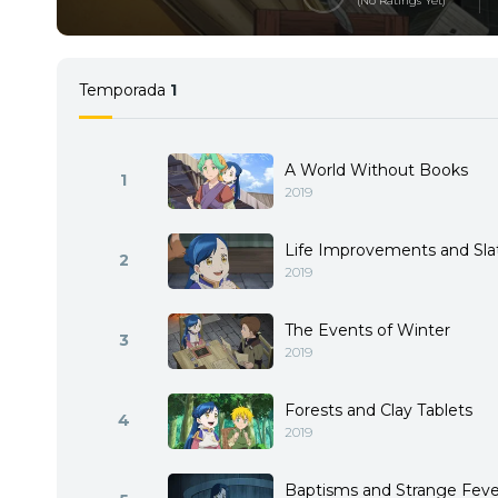
(No Ratings Yet)
y vivir una vida rodeada d
Temporada
1
A World Without Books
1
2019
Life Improvements and Sla
2
2019
The Events of Winter
3
2019
Forests and Clay Tablets
4
2019
Baptisms and Strange Feve