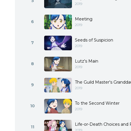
5
2019
Meeting
6
2019
Seeds of Suspicion
7
2019
Lutz's Main
8
2019
The Guild Master's Grandd
9
2019
To the Second Winter
10
2019
Life-or-Death Choices and
11
2019