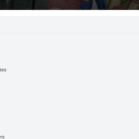
e libros. Para empezar, ella comienza a hacerlos.
tes
rs