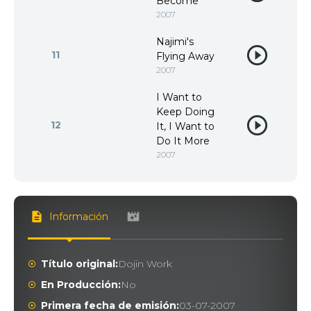
Become
2007
Najimi's
11
Flying Away
2007
I Want to
Keep Doing
12
It, I Want to
Do It More
2007
Información
Título original:
Dojin Work
En Producción:
No
Primera fecha de emisión:
03-07-2007