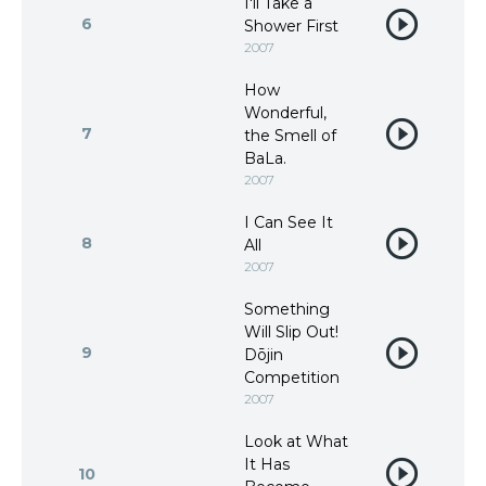
I'll Take a
6
Shower First
2007
How
Wonderful,
7
the Smell of
BaLa.
2007
I Can See It
8
All
2007
Something
Will Slip Out!
9
Dōjin
Competition
2007
Look at What
It Has
10