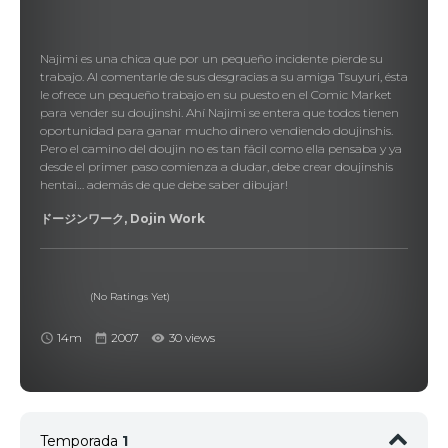
Najimi es una chica que por un pequeño incidente pierde su
trabajo. Al comentarle de sus desgracias a su amiga Tsuyuri, ésta
le ofrece un pequeño trabajo en su puesto en el Comic Market
para vender su doujinshi. Ahí Najimi se entera que todos tienen
oportunidad para ganar mucho dinero vendiendo doujinshis.
Pero el camino del doujin no es tan fácil como ella pensaba y ya
desde el primer paso comienza a dudar, debe crear doujinshis
hentai… además de que debe saber dibujar!
ドージンワーク, Dojin Work
(No Ratings Yet)
14m
2007
30 views
Temporada
1