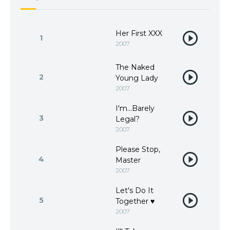
Her First XXX
1
2007
The Naked
2
Young Lady
2007
I'm...Barely
3
Legal?
2007
Please Stop,
4
Master
2007
Let's Do It
5
Together ♥
2007