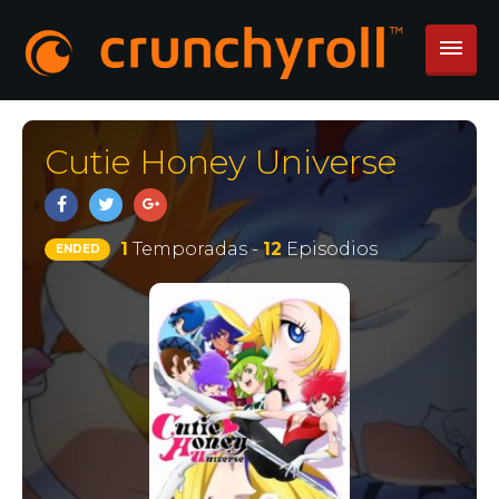
Cutie Honey Universe
1
Temporadas -
12
Episodios
ENDED