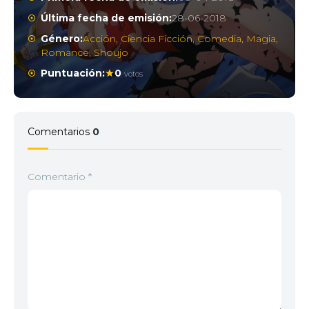
Última fecha de emisión:
28-06-2018
Género:
Acción
,
Ciencia Ficción
,
Comedia
,
Magia
,
Romance
,
Shoujo
Puntuación:
0
votos
Comentarios
0
Comentario
*