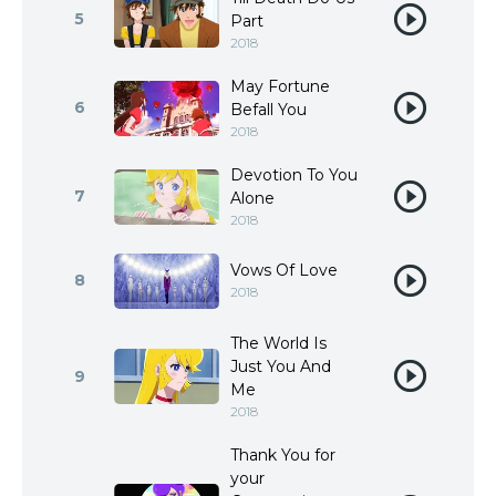
5
Part
2018
May Fortune
6
Befall You
2018
Devotion To You
7
Alone
2018
Vows Of Love
8
2018
The World Is
Just You And
9
Me
2018
Thank You for
your