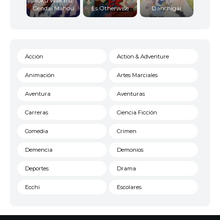
Yoku Wakaru
Gendai Mahou
Es Otherwise
Danchigai
Acción
Action & Adventure
Animación
Artes Marciales
Aventura
Aventuras
Carreras
Ciencia Ficción
Comedia
Crimen
Demencia
Demonios
Deportes
Drama
Ecchi
Escolares
Espacial
Familia