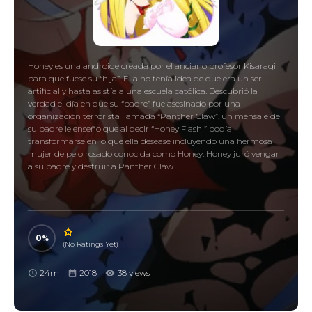
Honey es una androide creada por el anciano profesor Kisaragi
para que fuese su “hija”. Ella no tenía idea de que era un ser
artificial y hasta asistía a una escuela católica. Descubrió la
verdad el día en que su “padre” fue asesinado por una
organización terrorista llamada “Panther Claw”, un mensaje de
su padre le enseño que al decir “Honey Flash!” podía
transformarse en lo que ella desease incluyendo una hermosa
mujer de pelo rosado conocida como Honey. Honey juró vengar
a su padre y destruir a Panther Claw.
0
(No Ratings Yet)
24m
2018
38 views