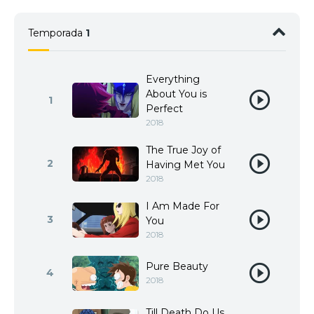
Temporada
1
Everything
About You is
1
Perfect
2018
The True Joy of
2
Having Met You
2018
I Am Made For
3
You
2018
Pure Beauty
4
2018
Till Death Do Us