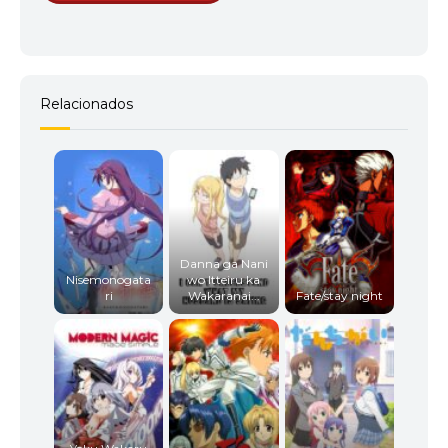
Relacionados
Danna ga Nani
Nisemonogata
wo Itteiru ka
ri
Wakaranai...
Fate/stay night