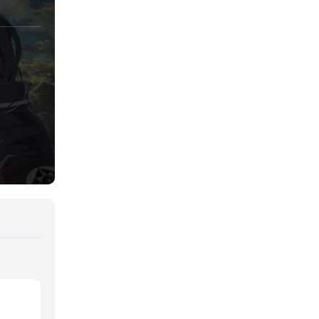
Romance
Samurai
Sci-Fi & Fantasy
Seinen
Shoujo
Shounen
Sobrenatural
Superpoderes
Suspense
Suspenso
Terror
Uncategorized