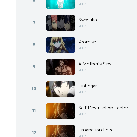
6
2017
Swastika
7
2017
Promise
8
2017
A Mother's Sins
9
2017
Einherjar
10
2017
Self-Destruction Factor
11
2017
Emanation Level
12
2018