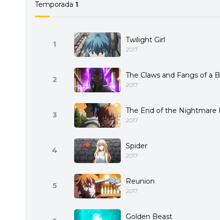
Temporada
1
Twilight Girl
1
2017
The Claws and Fangs of a 
2
2017
The End of the Nightmare 
3
2017
Spider
4
2017
Reunion
5
2017
Golden Beast