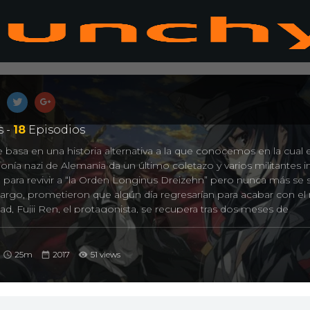
 -
18
Episodios
e basa en una historia alternativa a la que conocemos en la cual 
nía nazi de Alemania da un último coletazo y varios militantes i
ual para revivir a “la Orden Longinus Dreizehn” pero nunca más se
bargo, prometieron que algún día regresarían para acabar con e
dad, Fujii Ren, el protagonista, se recupera tras dos meses de
elea con su ex-mejor amigo, Shiro, quien lo traicionó, y ahora int
 su vida antes de que llegue la Navidad. Pero unas extrañas pesad
 Longinus Dreizehn parecen estar relacionadas con el despertar
25m
2017
51 views
 que lo acabarán llevando a luchar en esta guerra por el fin del