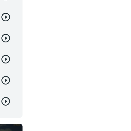
Josei
Juegos
Kids
Magia
Mecha
Militar
Misterio
Música
Parodia
Policía
Psicológico
Recuentos de la vida