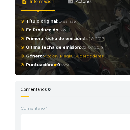
Información
Actores
Título original:
Dies Irae
En Producción:
No
Primera fecha de emisión:
14-10-2017
Última fecha de emisión:
02-07-2018
Género:
Acción
,
Magia
,
Superpoderes
Puntuación:
0
votos
Comentarios
0
Comentario
*