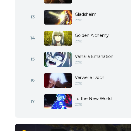
Gladsheim
13
2018
Golden Alchemy
14
2018
Valhalla Emanation
15
2018
Verweile Doch
16
2018
To the New World
17
2018