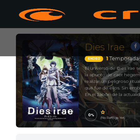
Dies Irae
1
Temporadas
ENDED
El universo de Dies irae s
la apunto de caer hegemo
realizar un peligroso rit
qué fue de ellos. Sin em
En el Japón de la actuali
hospitalización tras una p
recuperar la normalidad a
que tiene sobre la Orden
0
(No Ratings Yet)
estos nazis desaparecidos