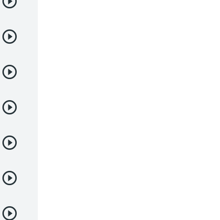
Demonios
Deportes
Drama
Ecchi
Escolares
Espacial
Familia
Fantasía
Harem
Historico
Infantil