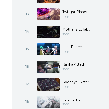
Twilight Planet
13
2008
Mother's Lullaby
14
2008
Lost Peace
15
2008
Ranka Attack
16
2008
Goodbye, Sister
17
2008
Fold Fame
18
2008