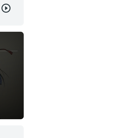
Vampiros
Yaoi
Yuri