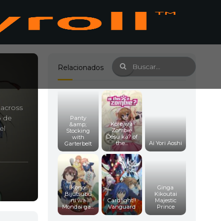
Relacionados
Macross
o de
Panty
Kore wa
&amp;
el
Zombie
Stocking
Desu ka? of
with
the...
Ai Yori Aoshi
Garterbelt
Kono
Ginga
Bijutsubu
Kikoutai
ni wa
Cardfight!!
Majestic
Mondai ga...
Vanguard
Prince