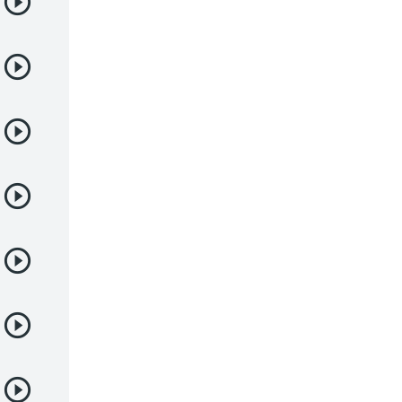
Demonios
Deportes
Drama
Ecchi
Escolares
Espacial
Familia
Fantasía
Harem
Historico
Infantil