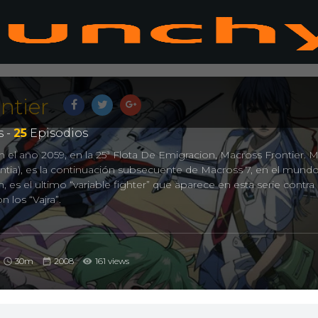
ntier
 -
25
Episodios
 en el año 2059, en la 25ª Flota De Emigracion, Macross Frontier. 
ontia), es la continuación subsecuente de Macross 7, en el mund
 es el ultimo “variable fighter” que aparece en esta serie contra 
 los “Vajra”.
30m
2008
161 views