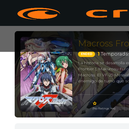
Macross Fro
1
Temporadas
ENDED
La historia se desarrolla
Frontier (, Makurosu Fur
Macross. El VF-25 Messiah,
enemigo de turno que son
マクロスfrontier
(No Ratings Yet)