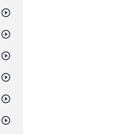
Romance
Samurai
Sci-Fi & Fantasy
Seinen
Shoujo
Shounen
Sobrenatural
Superpoderes
Suspense
Suspenso
Terror
Uncategorized