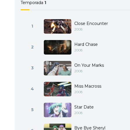
Temporada
1
Close Encounter
1
2008
Hard Chase
2
2008
On Your Marks
3
2008
Miss Macross
4
2008
Star Date
5
2008
Bye Bye Sheryl