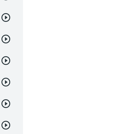
Josei
Juegos
Kids
Magia
Mecha
Militar
Misterio
Música
Parodia
Policía
Psicológico
Recuentos de la vida