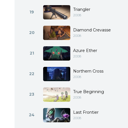
Triangler
19
2008
Diamond Crevasse
20
2008
Azure Ether
21
2008
Northern Cross
22
2008
True Beginning
23
2008
Last Frontier
24
2008