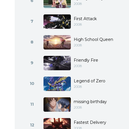
6
2008
First Attack
7
2008
High School Queen
8
2008
Friendly Fire
9
2008
Legend of Zero
10
2008
missing birthday
11
2008
Fastest Delivery
12
2008