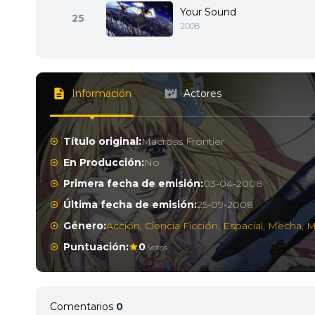
Your Sound
25
2008
Información
Actores
Título original:
Macross Frontier
En Producción:
No
Primera fecha de emisión:
03-04-2008
Última fecha de emisión:
25-09-2008
Género:
Acción
,
Ciencia Ficción
,
Espacial
,
Mecha
,
Mi
Puntuación:
0
votos
Comentarios
0