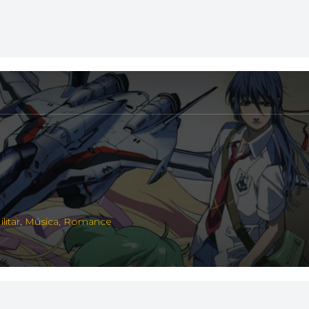
litar
,
Música
,
Romance