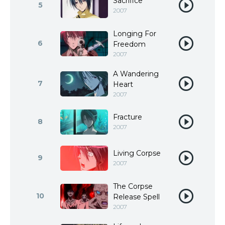
Sacrifice
5
2007
Longing For
6
Freedom
2007
A Wandering
7
Heart
2007
Fracture
8
2007
Living Corpse
9
2007
The Corpse
10
Release Spell
2007