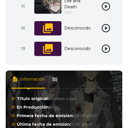
Life and
11
Death
2007
12
Desconocido
13
Desconocido
Información
Título original:
Zombie-Loan
En Producción:
No
Primera fecha de emisión:
03-07-2007
Última fecha de emisión:
11-09-2007