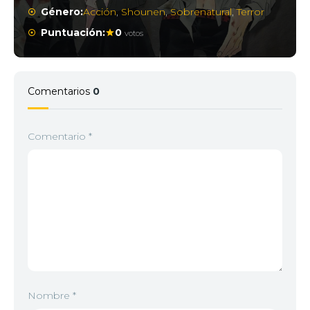
Género:
Acción
,
Shounen
,
Sobrenatural
,
Terror
Puntuación:
0
votos
Comentarios
0
Comentario
*
Nombre
*