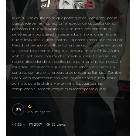
Michiru Kita es una chica que posee ojos de Shinigami, por lo
que puede ver “anillos negros” alrededor de los cuellos de las
personas. Este anillo simboliza la muerte inminente de la
persona; una vez que estén destinados a morir, un anillo gris,
que es invisible a la gente normal, aparece alrededor de su cuello.
Pasado el tiempo, el anillo se torna más oscuro, y una vez que el
anillo esté totalmente a negro, la persona muere. Chika Akatsuki
y Shito Tachibana, dos muchachos de su clase, tienen anillos
negros alrededor de sus cuellos, pero para su sorpresa, no están
muertos. Esto se debe a que los dos muchachos hicieron un
contrato con una oficina secreta de préstamo llamada Zombie-
Loan. Para mantenerse con vida, los dos tienen que buscar a
zombies para la oficina, y exterminarlos cuanto mas
complicado el zombie, mayor es la recompensa que se
descuenta de su deuda. Cuando Michiru se junta con ellos, se
dará cuenta que su vida será más complicada.
0
ZOMBIE-LOAN ゾンビローン
(No Ratings Yet)
23m
2007
32 views