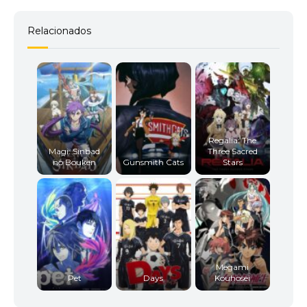
Relacionados
Regalia: The
Magi: Sinbad
Three Sacred
no Bouken
Gunsmith Cats
Stars
Megami
Pet
Days
Kouhosei