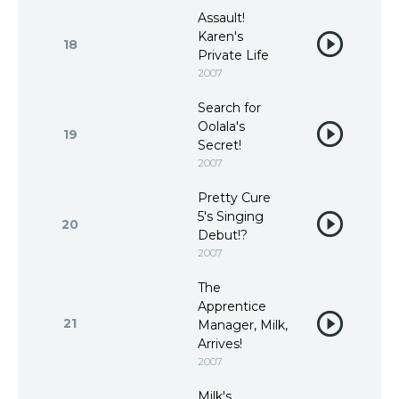
Assault!
Karen's
18
Private Life
2007
Search for
Oolala's
19
Secret!
2007
Pretty Cure
5's Singing
20
Debut!?
2007
The
Apprentice
21
Manager, Milk,
Arrives!
2007
Milk's