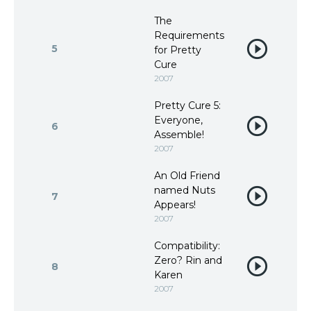
The
Requirements
5
for Pretty
Cure
2007
Pretty Cure 5:
Everyone,
6
Assemble!
2007
An Old Friend
named Nuts
7
Appears!
2007
Compatibility:
Zero? Rin and
8
Karen
2007