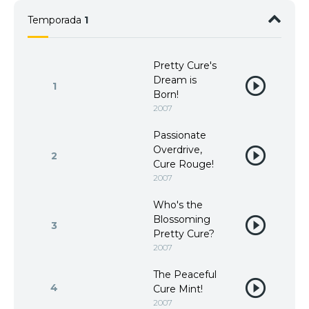
Temporada
1
Pretty Cure's
Dream is
1
Born!
2007
Passionate
Overdrive,
2
Cure Rouge!
2007
Who's the
Blossoming
3
Pretty Cure?
2007
The Peaceful
4
Cure Mint!
2007