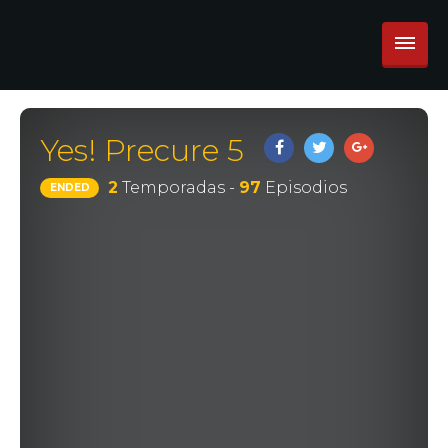
Yes! Precure 5
2
Temporadas -
97
Episodios
ENDED