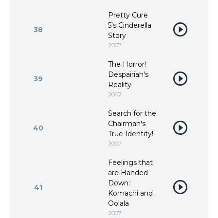
Pretty Cure
5's Cinderella
38
Story
2007
The Horror!
Despairiah's
39
Reality
2007
Search for the
Chairman's
40
True Identity!
2007
Feelings that
are Handed
Down:
41
Komachi and
Oolala
2007