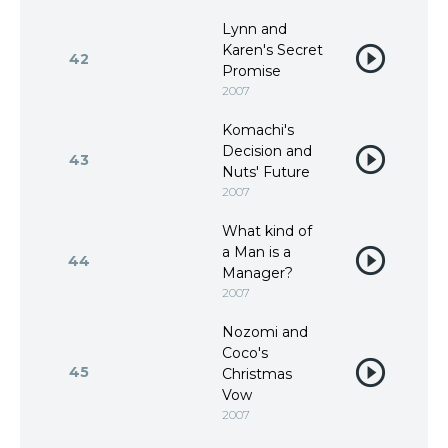
Lynn and
Karen's Secret
42
Promise
2007
Komachi's
Decision and
43
Nuts' Future
2007
What kind of
a Man is a
44
Manager?
2007
Nozomi and
Coco's
45
Christmas
Vow
2007