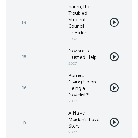
Karen, the
Troubled
Student
14
Council
President
2007
Nozomi's
15
Hustled Help!
2007
Komachi
Giving Up on
16
Being a
Novelist?!
2007
A Naive
Maiden's Love
17
Story
2007