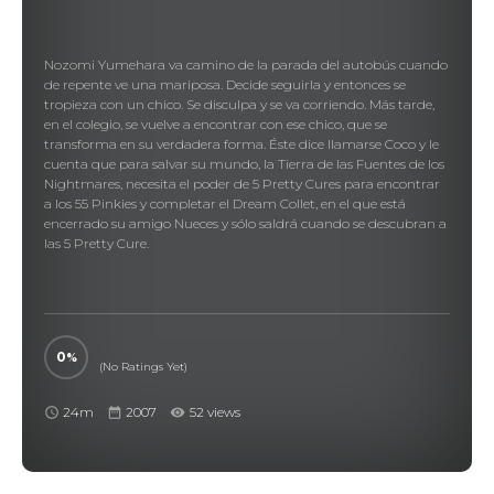
Nozomi Yumehara va camino de la parada del autobús cuando
de repente ve una mariposa. Decide seguirla y entonces se
tropieza con un chico. Se disculpa y se va corriendo. Más tarde,
en el colegio, se vuelve a encontrar con ese chico, que se
transforma en su verdadera forma. Éste dice llamarse Coco y le
cuenta que para salvar su mundo, la Tierra de las Fuentes de los
Nightmares, necesita el poder de 5 Pretty Cures para encontrar
a los 55 Pinkies y completar el Dream Collet, en el que está
encerrado su amigo Nueces y sólo saldrá cuando se descubran a
las 5 Pretty Cure.
0
(No Ratings Yet)
24m
2007
52 views