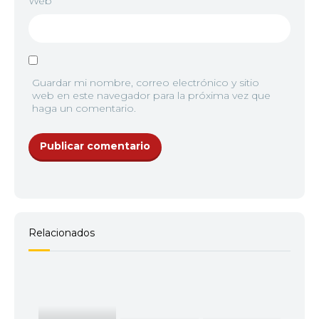
Web
10
<img src="//image.tmdb.org/t/p/w92/bloAtFXaVmr
Guardar mi nombre, correo electrónico y sitio
web en este navegador para la próxima vez que
haga un comentario.
11
<img src="//image.tmdb.org/t/p/w92/hueFNcdpV
12
<img src="//image.tmdb.org/t/p/w92/quO0ewZm
Relacionados
13
<img src="//image.tmdb.org/t/p/w92/k1NZuRhj7kh
14
<img src="//image.tmdb.org/t/p/w92/ap1NfavM9lj