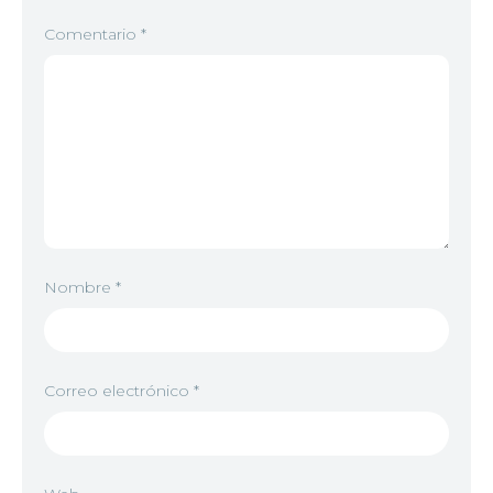
Comentario
*
6
<img src="//image.tmdb.org/t/p/w92/1MYuJPGSV
7
<img src="//image.tmdb.org/t/p/w92/oSIfaRNAv
Nombre
*
8
<img src="//image.tmdb.org/t/p/w92/9IOF7CYvtf
Correo electrónico
*
9
<img src="//image.tmdb.org/t/p/w92/qMWjM3yJ