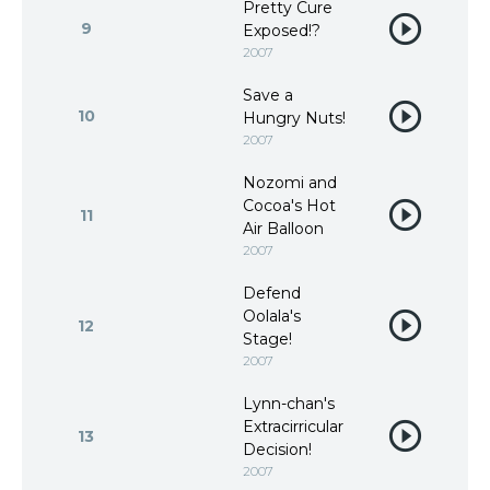
Pretty Cure
9
Exposed!?
2007
Save a
10
Hungry Nuts!
2007
Nozomi and
Cocoa's Hot
11
Air Balloon
2007
Defend
Oolala's
12
Stage!
2007
Lynn-chan's
Extracirricular
13
Decision!
2007