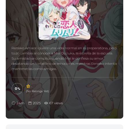
Renako Amaori quiere una vida normal en la preparatoria, pero
todo cambia al conocer a Mai Ouzuka, la estrella de la escuela.
Su amistad se complica cuando Mai le confiesa su amor,
desatando un torbellino de emociones mientras Renako intenta
mantenerlas como amigas.
0
(No Ratings Yet)
24m
2025
67 views