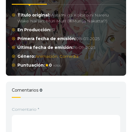
Título original:
Watashi ga Koibito ni Nareru
Wake Nai jan, Muri Muri! (※Muri ja Nakatta!?)
En Producción:
Sí
Primera fecha de emisión:
08-07-2025
Última fecha de emisión:
16-09-2025
Género:
Animación
,
Comedia
Puntuación:
0
votos
Comentarios
0
Comentario
*