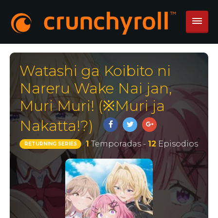
Watashi ga Koibito ni
Nareru Wake Nai jan,
Muri Muri! (※Muri ja
Nakatta!?)
1
Temporadas -
12
Episodios
RETURNING SERIES