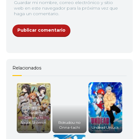
Guardar mi nombre, correo electrónico y sitio
web en este navegador para la próxima vez que
haga un comentario.
Relacionados
Ore ga
Ojousama
Gakkou ni
&quot;Shomin.
Rokudou no
..
Onna-tachi
Undead Unluck