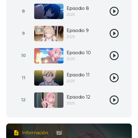
Episodio 8
8
2025
Episodio 9
9
2025
Episodio 10
10
2025
Episodio 11
11
2025
Episodio 12
12
2025
Información