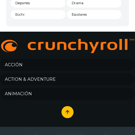
Deportes
Drama
Ecchi
Escolares
Espacial
Familia
Fantasía
Harem
Historico
Infantil
Josei
Juegos
ACCIÓN
Kids
Magia
ACTION & ADVENTURE
Mecha
Militar
ANIMACIÓN
Misterio
Música
Parodia
Policía
Psicológico
Recuentos de la vida
Romance
Samurai