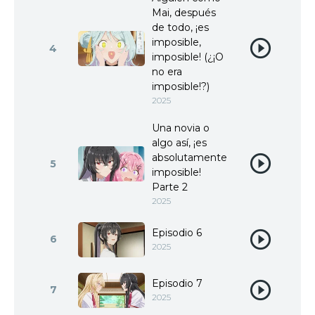
Mai, después
de todo, ¡es
imposible,
4
imposible! (¿¡O
no era
imposible!?)
2025
Una novia o
algo así, ¡es
absolutamente
5
imposible!
Parte 2
2025
Episodio 6
6
2025
Episodio 7
7
2025