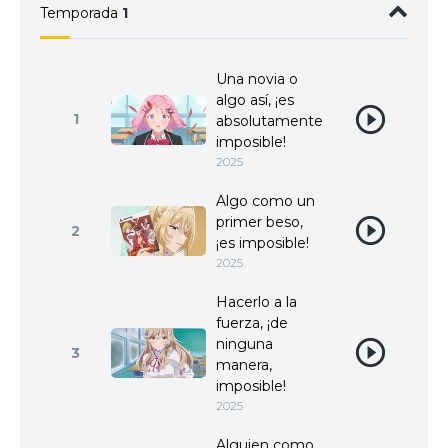
Temporada
1
Una novia o
algo así, ¡es
1
absolutamente
imposible!
2025
Algo como un
primer beso,
2
¡es imposible!
2025
Hacerlo a la
fuerza, ¡de
ninguna
3
manera,
imposible!
2025
Alguien como