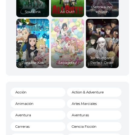
Seitokai no
Soul Link
All Out!!
Ichizon
Jormungand:
Paradise Kiss
Sabagebu!
Perfect Order
Acción
Action & Adventure
Animación
Artes Marciales
Aventura
Aventuras
Carreras
Ciencia Ficción