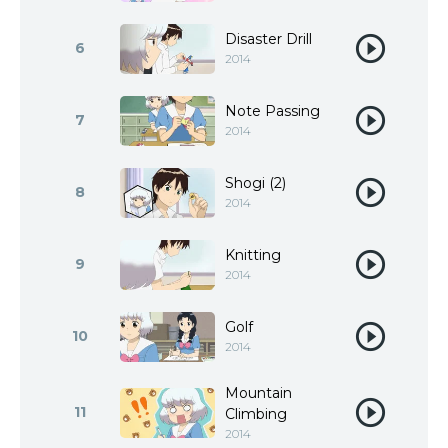
Disaster Drill
6
2014
Note Passing
7
2014
Shogi (2)
8
2014
Knitting
9
2014
Golf
10
2014
Mountain
11
Climbing
2014