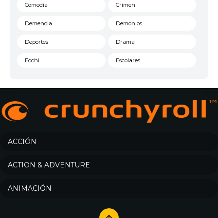
Comedia
Crimen
Demencia
Demonios
Deportes
Drama
Ecchi
Escolares
Espacial
Familia
Fantasía
Harem
Historico
Infantil
Josei
Juegos
ACCIÓN
Kids
Magia
ACTION & ADVENTURE
Mecha
Militar
ANIMACIÓN
Misterio
Música
Parodia
Policía