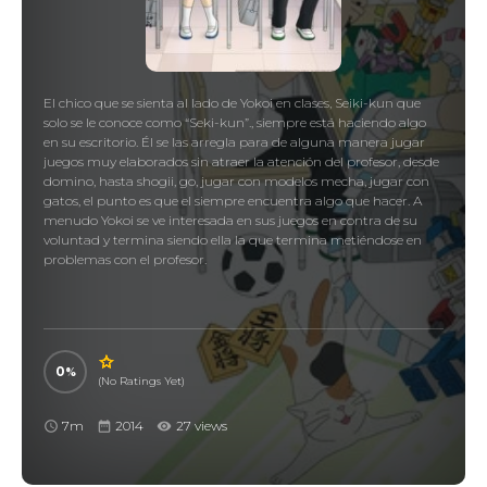
El chico que se sienta al lado de Yokoi en clases, Seiki-kun que
solo se le conoce como “Seki-kun”., siempre está haciendo algo
en su escritorio. Él se las arregla para de alguna manera jugar
juegos muy elaborados sin atraer la atención del profesor, desde
domino, hasta shogii, go, jugar con modelos mecha, jugar con
gatos, el punto es que el siempre encuentra algo que hacer. A
menudo Yokoi se ve interesada en sus juegos en contra de su
voluntad y termina siendo ella la que termina metiéndose en
problemas con el profesor.
0
(No Ratings Yet)
7m
2014
27 views