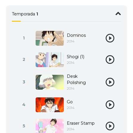
Temporada
1
Dominos
1
2014
Shogi (1)
2
2014
Desk
3
Polishing
2014
Go
4
2014
Eraser Stamp
5
2014