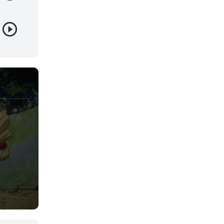
Josei
Juegos
Kids
Magia
Mecha
Militar
Misterio
Música
Parodia
Policía
Psicológico
Recuentos de la vida