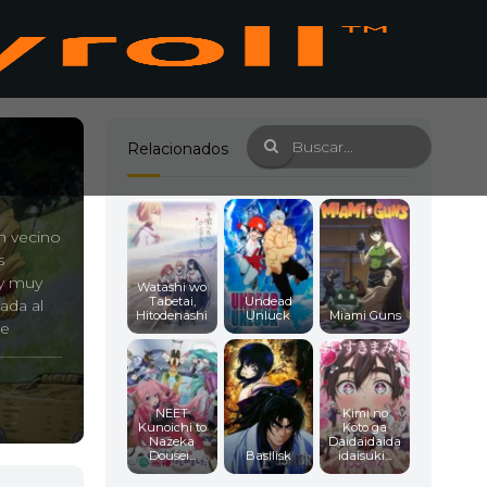
Relacionados
n vecino
s
 y muy
Watashi wo
Tabetai,
Undead
ada al
Hitodenashi
Unluck
Miami Guns
ue
es el que
NEET
Kimi no
Kunoichi to
Koto ga
Nazeka
Daidaidaida
Dousei...
Basilisk
idaisuki...