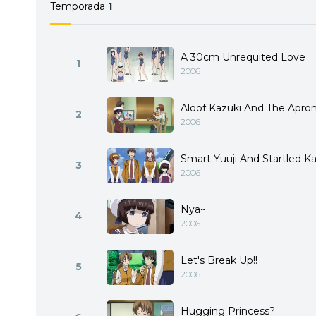
Temporada
1
A 30cm Unrequited Love
1
2006
Aloof Kazuki And The Apro
2
2006
Smart Yuuji And Startled K
3
2006
Nya~
4
2006
Let's Break Up!!
5
2006
Hugging Princess?