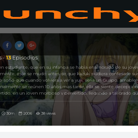
 -
13
Episodios
ven estudiante, que en su infancia se había enamorado de su jove
mente, este se mudo antes de que kazuki pudiera confesarle su
e soñó que cuando volviera a ver a yujii, seria un Guapo, amable
nalmente se reúnen 10 años mas tarde, ella se siente decepcion
rtido, en un joven morboso y pervertido, llegando a tal grado q
odiar, pero, a medida que se desarrolla, se da cuenta que yujii no 
30m
2006
38 views