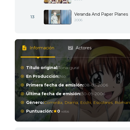
Veranda And Paper Planes
13
2006
Información
Actores
Título original:
Tona-gura!
En Producción:
No
Primera fecha de emisión:
08-07-2006
Última fecha de emisión:
30-09-2006
Género:
Comedia
,
Drama
,
Ecchi
,
Escolares
,
Roman
Puntuación:
0
votos