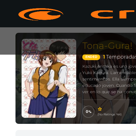
Tona-Gura!
1
Temporadas
ENDED
Kazuki Arisaka es una jo
Yukii Kagura. Lamentable
sentimientos. Ella siempr
educado joven. Cuando fi
ver en lo que se ha conve
incluso kazuki lo llega a 
ha cambiado, si no……….
0
(No Ratings Yet)