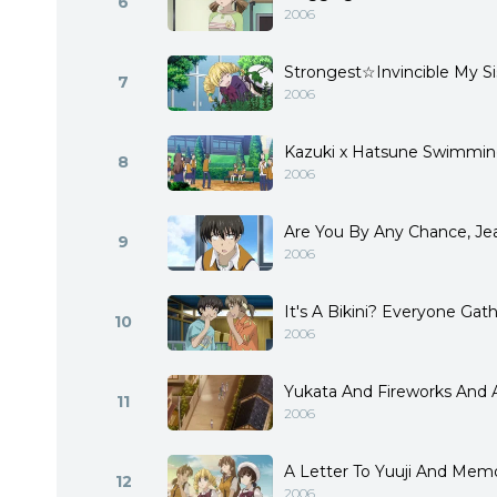
6
2006
Strongest☆Invincible My Si
7
2006
Kazuki x Hatsune Swimmi
8
2006
Are You By Any Chance, Je
9
2006
It's A Bikini? Everyone Gat
10
2006
Yukata And Fireworks And 
11
2006
A Letter To Yuuji And Mem
12
2006