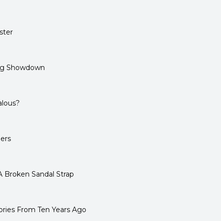
ster
ng Showdown
alous?
hers
A Broken Sandal Strap
ories From Ten Years Ago