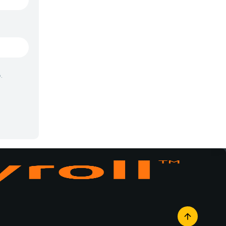
Vampiros
Yaoi
Yuri
.