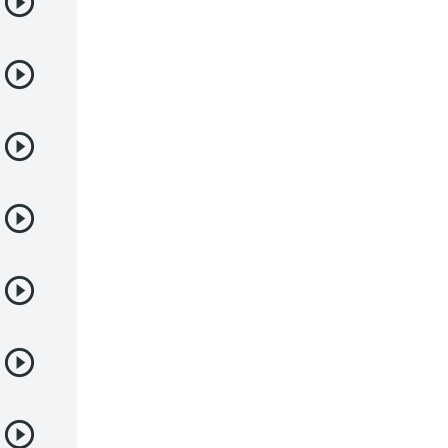
Demonios
Deportes
Drama
Ecchi
Escolares
Espacial
Familia
Fantasía
Harem
Historico
Infantil