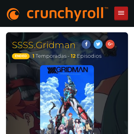
SSSS.Gridman
1
Temporadas -
12
Episodios
ENDED