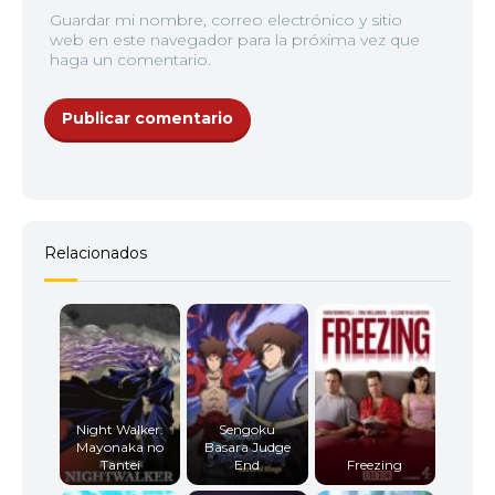
Guardar mi nombre, correo electrónico y sitio
web en este navegador para la próxima vez que
haga un comentario.
Relacionados
Night Walker:
Sengoku
Mayonaka no
Basara Judge
Tantei
End
Freezing