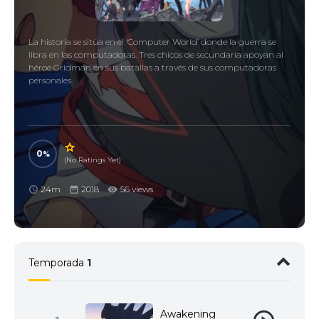
La historia se sitúa en el ‘Computer World’ donde la guerra se
libra en las computadoras. Tres chicos de secundaria apoyan al
héroe Gridman en sus batallas a través de sus computadoras
personales.
0
(No Ratings Yet)
24m
2018
56 views
Temporada
1
Awakening