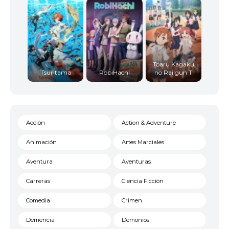
Toaru Kagaku
Tsuritama
RobiHachi
no Railgun T
Acción
Action & Adventure
Animación
Artes Marciales
Aventura
Aventuras
Carreras
Ciencia Ficción
Comedia
Crimen
Demencia
Demonios