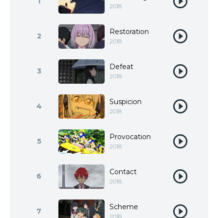
1
2018
Restoration
2
2018
Defeat
3
2018
Suspicion
4
2018
Provocation
5
2018
Contact
6
2018
Scheme
7
2018