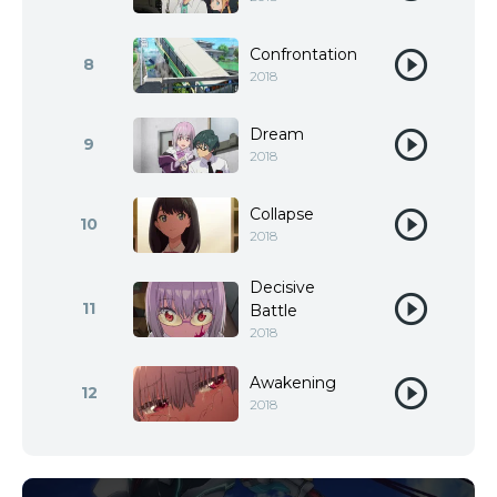
Confrontation
8
2018
Dream
9
2018
Collapse
10
2018
Decisive
11
Battle
2018
Awakening
12
2018