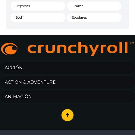
Deportes
Drama
Ecchi
Escolares
Espacial
Familia
Fantasía
Harem
Historico
Infantil
Josei
Juegos
ACCIÓN
Kids
Magia
ACTION & ADVENTURE
Mecha
Militar
ANIMACIÓN
Misterio
Música
Parodia
Policía
Psicológico
Recuentos de la vida
Romance
Samurai