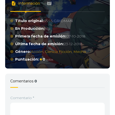
Información
Título original:
SSSS.GRIDMAN
En Producción:
No
Primera fecha de emisión:
07-10-2018
Última fecha de emisión:
23-12-2018
Género:
Acción
,
Ciencia Ficción
,
Mecha
Puntuación:
0
votos
Comentarios
0
Comentario
*