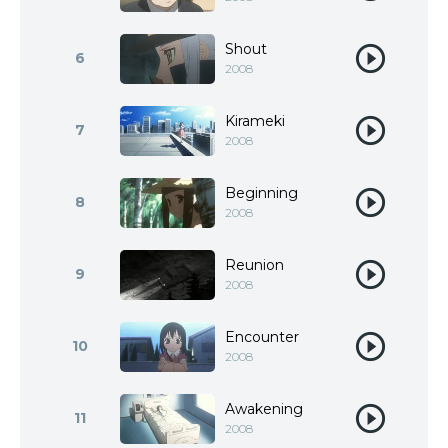
Shout
6
2008
Kirameki
7
2008
Beginning
8
2008
Reunion
9
2008
Encounter
10
2008
Awakening
11
2008