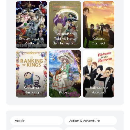
Harukanaru
Shuumatsu no
Toki no Naka
Kokoro
Walküre
de: Hachiyou...
Connect
Ousama
Ballroom e
Ranking
Kobato
Youkoso
Acción
Action & Adventure