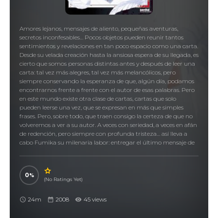
Amores lejanos, mensajes de aliento, pequeñas aventuras,
secretos inconfesables… Pocos objetos pueden reunir tantos
sentimientos y revelaciones en tan poco espacio como una carta.
Desde su velada creación hasta la ansiosa espera de su llegada, es
cierto que somos personas distintas antes y después de leer una
carta: tal vez más alegres, tal vez más melancólicos, pero
siempre conservando la esperanza de que, algún día, podamos
encontrarnos frente a frente con el autor de esas palabras. Pero
en este mundo existe otra clase de cartas, cartas que solo
pueden leerse una vez, que se expresan en más que simples
frases. Pero, sobre todo, que traen consigo la certeza de que no
volveremos a ver a su autor. A veces con seriedad, a veces en afán
de redención, pero siempre con profunda tristeza… así lleva a
cabo Fumika su milenaria labor: entregar el último mensaje de
una persona fallecida a su ser más querido. Así, en medio de
cientos historias inconclusas, Fumika nos muestra las últimas
palabras que los que han partido le confían…
0
(No Ratings Yet)
シゴフミ, Shigofumi: Letters from the Departed
24m
2008
45 views