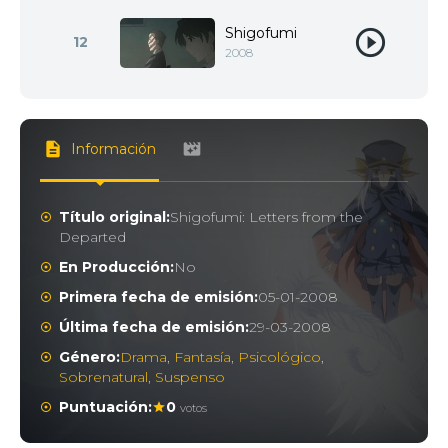
Shigofumi
12
2008
Información
Título original:
Shigofumi: Letters from the
Departed
En Producción:
No
Primera fecha de emisión:
05-01-2008
Última fecha de emisión:
29-03-2008
Género:
Drama
,
Fantasía
,
Psicológico
,
Sobrenatural
,
Suspenso
Puntuación:
0
votos