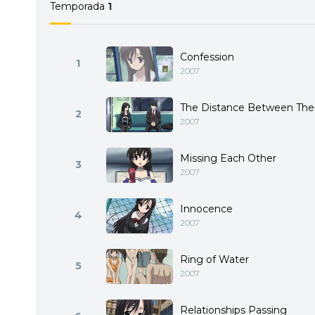
Temporada
1
Confession
1
2007
The Distance Between Th
2
2007
Missing Each Other
3
2007
Innocence
4
2007
Ring of Water
5
2007
Relationships Passing