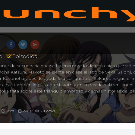
s
 -
12
Episodios
ante de secundaria que se ha enamorado de una chica que vió e
ha Katsura. Makoto se sienta en clase al lado de Sekai Saionji, 
 Kotonoha y decide ayudarle a conquistarla. Sekai consigue unir
a ella también le gustaba Makoto y en la parada del tren, antes
toria trata sobre éste triángulo amoroso y demás historias de los
25m
2007
211 views