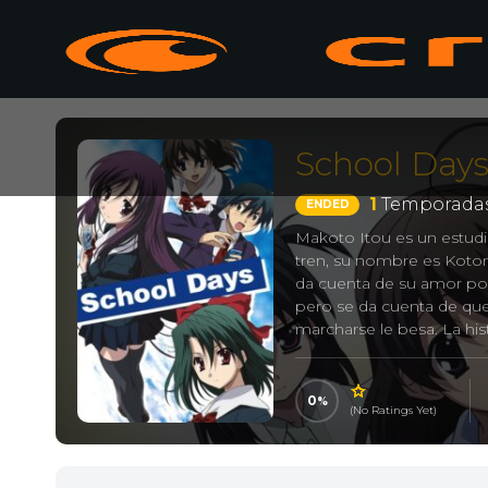
School Day
1
Temporadas
ENDED
Makoto Itou es un estudi
tren, su nombre es Kotono
da cuenta de su amor por
pero se da cuenta de que 
marcharse le besa. La his
compañeros de clase.
0
(No Ratings Yet)