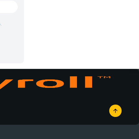
Vampiros
Yaoi
.
Yuri