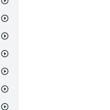
Demonios
Deportes
Drama
Ecchi
Escolares
Espacial
Familia
Fantasía
Harem
Historico
Infantil