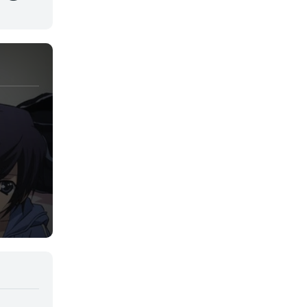
Josei
Juegos
Kids
Magia
Mecha
Militar
Misterio
Música
Parodia
Policía
Psicológico
Recuentos de la vida