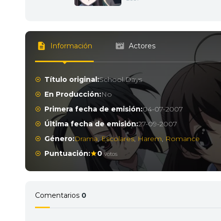
Información
Actores
Título original:
School Days
En Producción:
No
Primera fecha de emisión:
04-07-2007
Última fecha de emisión:
27-09-2007
Género:
Drama
,
Escolares
,
Harem
,
Romance
Puntuación:
0
votos
Comentarios
0