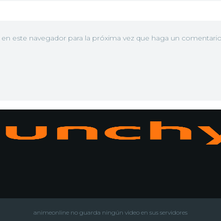
b en este navegador para la próxima vez que haga un comentario
N
animeonline no guarda ningún video en sus servidores