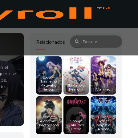
Relacionados
n el
quien se
Loop 7-
los,
kaime no
Akuyaku
3D Kanojo:
 de
Reijou...
Real Girl
Clannad
Fullmetal
Ginga
Alchemist:
Shoujo
Kikoutai
Brotherhoo
Kakumei
Majestic
d
Utena
Prince