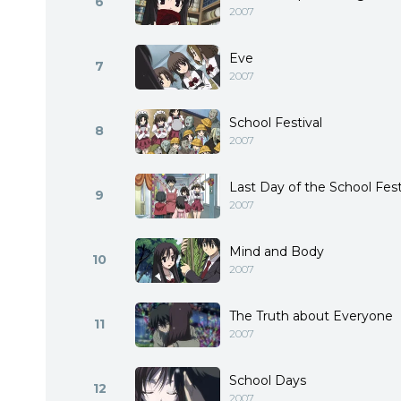
6
2007
Eve
7
2007
School Festival
8
2007
Last Day of the School Fest
9
2007
Mind and Body
10
2007
The Truth about Everyone
11
2007
School Days
12
2007