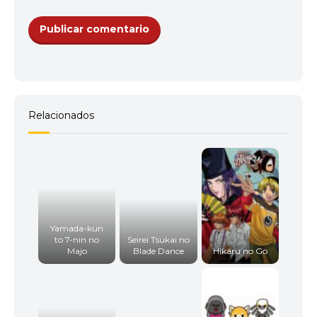
Relacionados
Yamada-kun
to 7-nin no
Seirei Tsukai no
Majo
Blade Dance
Hikaru no Go