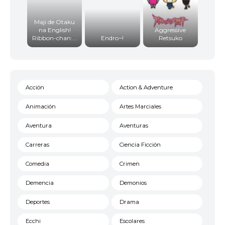
Maji de Otaku
na English!
Aggressive
Ribbon-chan:...
Endro~!
Retsuko
Acción
Action & Adventure
Animación
Artes Marciales
Aventura
Aventuras
Carreras
Ciencia Ficción
Comedia
Crimen
Demencia
Demonios
Deportes
Drama
Ecchi
Escolares