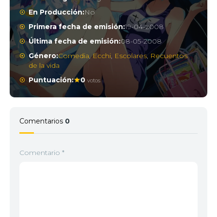
En Producción:
No
Primera fecha de emisión:
19-04-2008
Última fecha de emisión:
08-05-2008
Género:
Comedia
,
Ecchi
,
Escolares
,
Recuentos
de la vida
Puntuación:
0
votos
Comentarios
0
Comentario
*