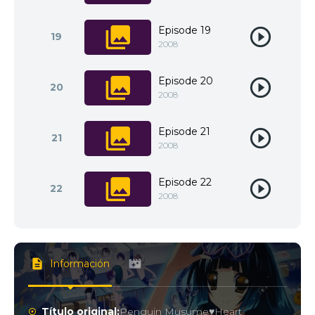
Episode 19
19
2008
Episode 20
20
2008
Episode 21
21
2008
Episode 22
22
2008
Información
Título original:
Penguin Musume♥Heart