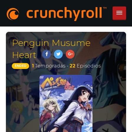
Penguin Musume
Heart
1
Temporadas -
22
Episodios
ENDED