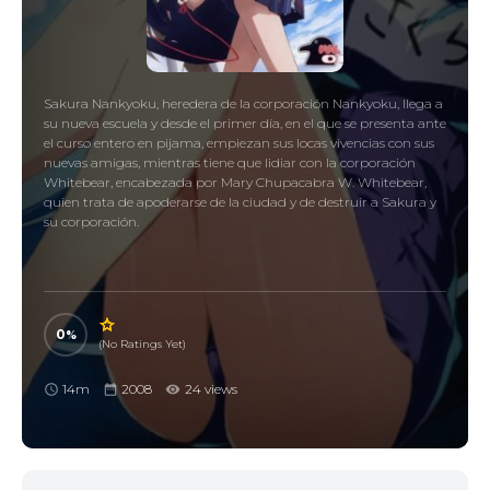
Sakura Nankyoku, heredera de la corporación Nankyoku, llega a
su nueva escuela y desde el primer día, en el que se presenta ante
el curso entero en pijama, empiezan sus locas vivencias con sus
nuevas amigas, mientras tiene que lidiar con la corporación
Whitebear, encabezada por Mary Chupacabra W. Whitebear,
quien trata de apoderarse de la ciudad y de destruir a Sakura y
su corporación.
0
(No Ratings Yet)
14m
2008
24 views