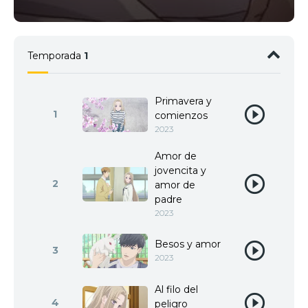
Temporada
1
Primavera y
1
comienzos
2023
Amor de
jovencita y
2
amor de
padre
2023
Besos y amor
3
2023
Al filo del
4
peligro