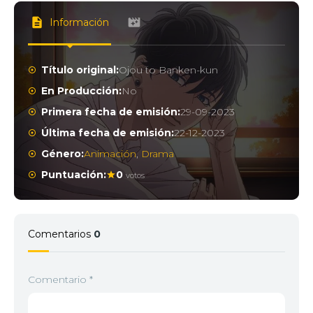
Información
Título original:
Ojou to Banken-kun
En Producción:
No
Primera fecha de emisión:
29-09-2023
Última fecha de emisión:
22-12-2023
Género:
Animación
,
Drama
Puntuación:
0
votos
Comentarios
0
Comentario
*