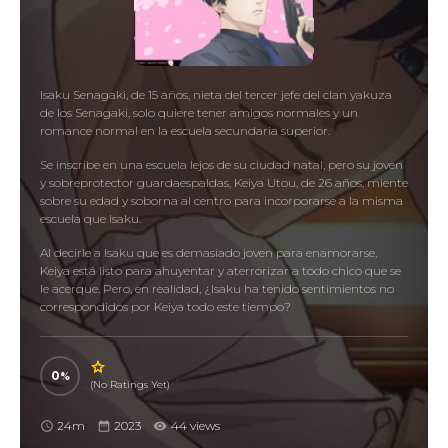
Isaku Senagaki, de 15 años, nieta del tercer jefe del clan yakuza
de los Senagaki, solo quiere tener amigos normales y un
romance normal en la escuela secundaria superior.
Se inscribe en una escuela lejos de su ciudad natal, pero su joven
y sobreprotector guardaespaldas, Keiya Utou, de 26 años, miente
sobre su edad y soborna al centro para incorporarse a la misma
escuela que Isaku.
Al decirle a Isaku que es demasiado joven para enamorarse,
Keiya está listo para ahuyentar y aterrorizar a todo chico que se
le acerque. Pero, en realidad, ¿Isaku ha tenido sentimientos no
correspondidos por Keiya todo este tiempo?
0
(No Ratings Yet)
24m
2023
44 views