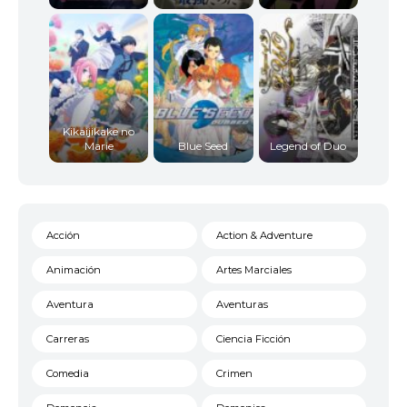
Kikaijikake no
Marie
Blue Seed
Legend of Duo
Acción
Action & Adventure
Animación
Artes Marciales
Aventura
Aventuras
Carreras
Ciencia Ficción
Comedia
Crimen