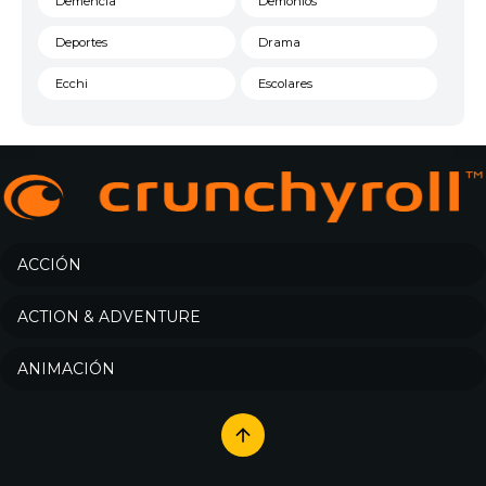
Demencia
Demonios
Deportes
Drama
Ecchi
Escolares
Espacial
Familia
Fantasía
Harem
Historico
Infantil
Josei
Juegos
ACCIÓN
Kids
Magia
ACTION & ADVENTURE
Mecha
Militar
ANIMACIÓN
Misterio
Música
Parodia
Policía
Psicológico
Recuentos de la vida