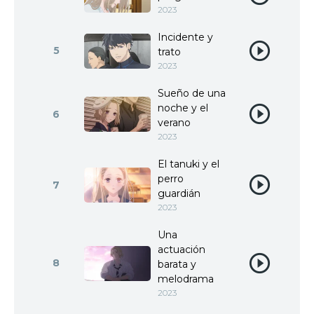
2023
Incidente y
5
trato
2023
Sueño de una
noche y el
6
verano
2023
El tanuki y el
perro
7
guardián
2023
Una
actuación
8
barata y
melodrama
2023