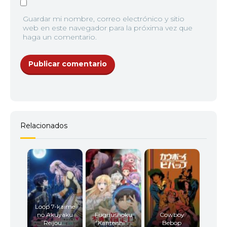
Guardar mi nombre, correo electrónico y sitio
web en este navegador para la próxima vez que
haga un comentario.
Relacionados
Loop 7-kaime
no Akuyaku
Fuguushoku
Cowboy
Reijou...
“Kanteishi”...
Bebop