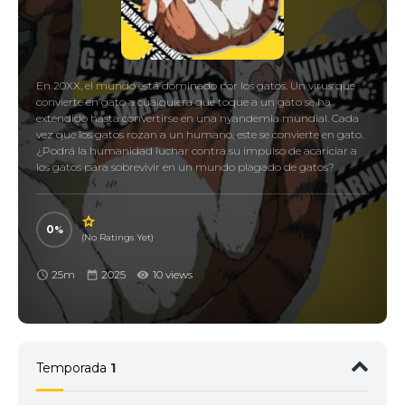
En 20XX, el mundo está dominado por los gatos. Un virus que
convierte en gato a cualquiera que toque a un gato se ha
extendido hasta convertirse en una nyandemia mundial. Cada
vez que los gatos rozan a un humano, este se convierte en gato.
¿Podrá la humanidad luchar contra su impulso de acariciar a
los gatos para sobrevivir en un mundo plagado de gatos?
0
(No Ratings Yet)
25m
2025
10 views
Temporada
1