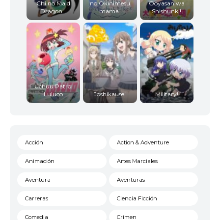
Chi no Maid
no Okinimesu
Ooyasan wa
Dragon...
mama.
Shishunki!
Uchuu Patrol
Luluco
Joshikausei
Military!
Acción
Action & Adventure
Animación
Artes Marciales
Aventura
Aventuras
Carreras
Ciencia Ficción
Comedia
Crimen