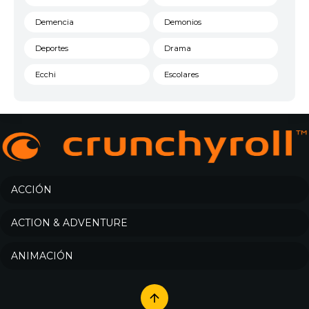
Demencia
Demonios
Deportes
Drama
Ecchi
Escolares
Espacial
Familia
Fantasía
Harem
Historico
Infantil
Josei
Juegos
ACCIÓN
Kids
Magia
ACTION & ADVENTURE
Mecha
Militar
ANIMACIÓN
Misterio
Música
Parodia
Policía