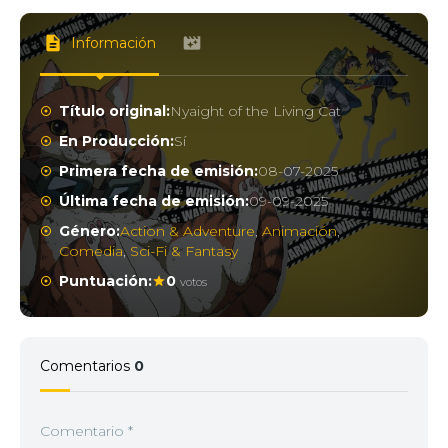
Información
Título original:
Nyaight of the Living Cat
En Producción:
Sí
Primera fecha de emisión:
08-07-2025
Última fecha de emisión:
09-09-2025
Género:
Action & Adventure
,
Animación
,
Comedia
,
Sci-Fi & Fantasy
Puntuación:
0
votos
Comentarios
0
Comentario
*