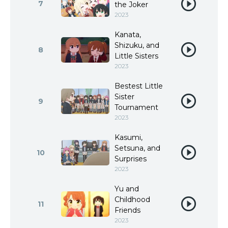
7
the Joker
2023
Kanata,
Shizuku, and
8
Little Sisters
2023
Bestest Little
Sister
9
Tournament
2023
Kasumi,
Setsuna, and
10
Surprises
2023
Yu and
Childhood
11
Friends
2023