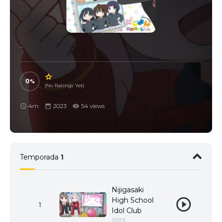
–
0
(No Ratings Yet)
4m
2023
54 views
Temporada
1
Nijigasaki
High School
1
Idol Club
2023