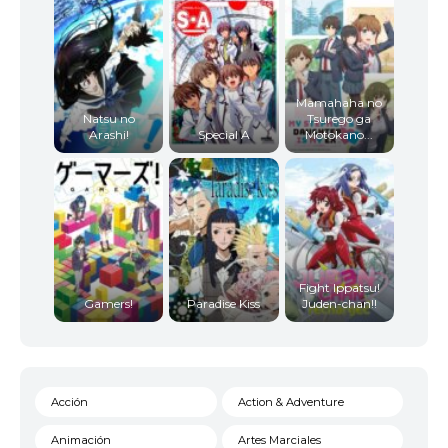
Mamahaha no
Natsu no
Tsurego ga
Arashi!
Special A
Motokano...
Fight Ippatsu!
Gamers!
Paradise Kiss
Juden-chan!!
Acción
Action & Adventure
Animación
Artes Marciales