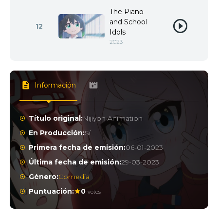
The Piano
and School
12
Idols
2023
Información
Título original:
Nijiyon Animation
En Producción:
Sí
Primera fecha de emisión:
06-01-2023
Última fecha de emisión:
29-03-2023
Género:
Comedia
Puntuación:
0
votos