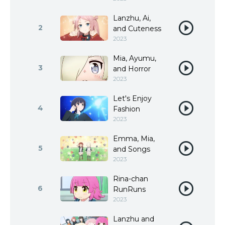
Lanzhu, Ai,
2
and Cuteness
2023
Mia, Ayumu,
3
and Horror
2023
Let's Enjoy
4
Fashion
2023
Emma, Mia,
5
and Songs
2023
Rina-chan
6
RunRuns
2023
Lanzhu and