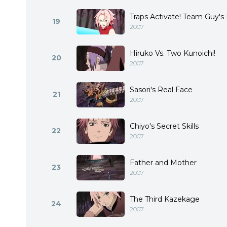
Traps Activate! Team Guy'
19
2007
Hiruko Vs. Two Kunoichi!
20
2007
Sasori's Real Face
21
2007
Chiyo's Secret Skills
22
2007
Father and Mother
23
2007
The Third Kazekage
24
2007