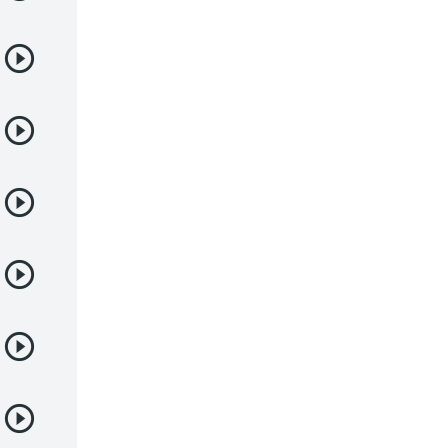
Josei
Juegos
Kids
Magia
Mecha
Militar
Misterio
Música
Parodia
Policía
Psicológico
Recuentos de la vida