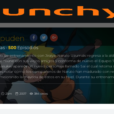
ppuden
as -
500
Episodios
 de entrenamiento con Jiraiya, Naruto Uzumaki regresa a la al
 se reúne con sus viejos amigos y conforma de nuevo el Equipo 7
Sasuke, aparece un nuevo personaje llamado Sai el cual retoma s
os notar como los compañeros de Naruto han madurado con r
ejorando la mayoría de estos en su nivel. Durante su entrenam
ió a controlar un poco de la chacra del Kyubi. Lo contrario a la s
empeñó un papel secundario, la organización Akatsuki asume el
Naruto Shippuden, buscando como objetivo principal el capturar
25m
2007
384 views
 Biju.