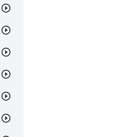
Vampiros
Yaoi
Yuri