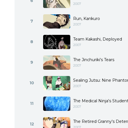
6
2007
Run, Kankuro
7
2007
Team Kakashi, Deployed
8
2007
The Jinchuriki's Tears
9
2007
Sealing Jutsu: Nine Phant
10
2007
The Medical Ninja's Studen
11
2007
The Retired Granny's Dete
12
2007