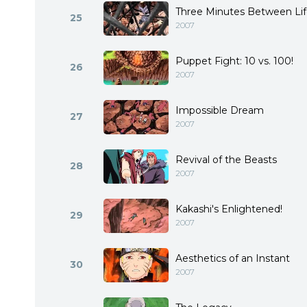
Three Minutes Between Li
25
2007
Puppet Fight: 10 vs. 100!
26
2007
Impossible Dream
27
2007
Revival of the Beasts
28
2007
Kakashi's Enlightened!
29
2007
Aesthetics of an Instant
30
2007