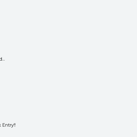
...
 Entry!!