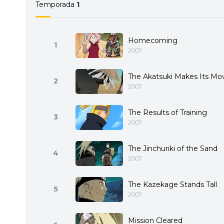
Temporada
1
Homecoming
1
2007
The Akatsuki Makes Its Mo
2
2007
The Results of Training
3
2007
The Jinchuriki of the Sand
4
2007
The Kazekage Stands Tall
5
2007
Mission Cleared