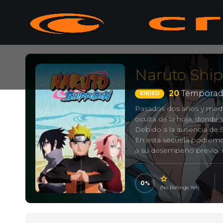
Naruto Shi
20
Temporad
ENDED
Pasados dos años y medio
oculta de la hoja, donde
Debido a la ausencia de 
En esta secuela podrem
a su desempeño previo, m
con Jiraiya, Naruto aprend
original, dónde sólo des
antagónico principal en 
0
(No Ratings Yet)
los poderosos monstruos
NARUTO 疾風伝