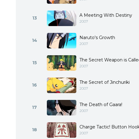
A Meeting With Destiny
13
2007
Naruto's Growth
14
2007
The Secret Weapon is Called
15
2007
The Secret of Jinchuriki
16
2007
The Death of Gaara!
17
2007
Charge Tactic! Button Hook
18
2007