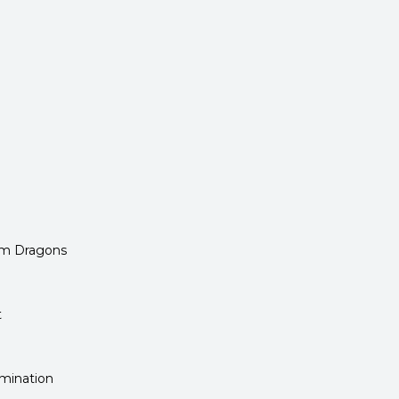
om Dragons
t
rmination