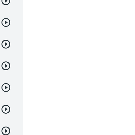
Demonios
Deportes
Drama
Ecchi
Escolares
Espacial
Familia
Fantasía
Harem
Historico
Infantil