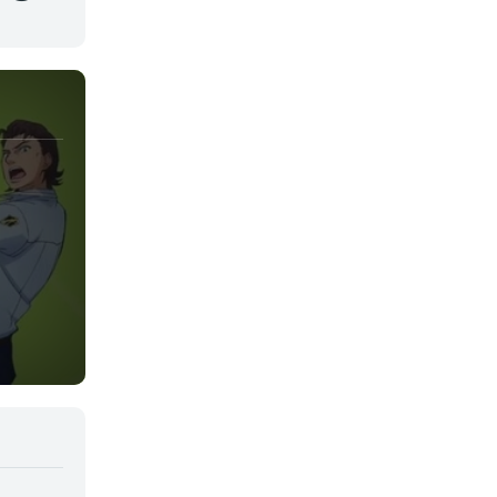
Josei
Juegos
Kids
Magia
Mecha
Militar
Misterio
Música
Parodia
Policía
Psicológico
Recuentos de la vida