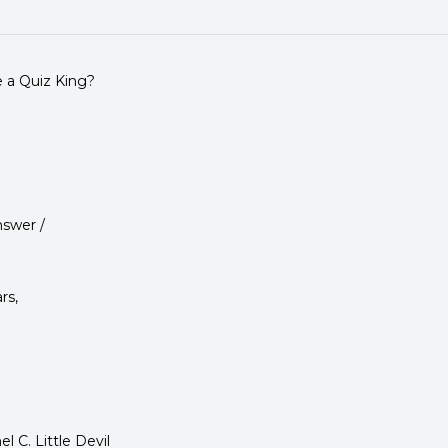
 a Quiz King?
nswer /
rs,
l C. Little Devil