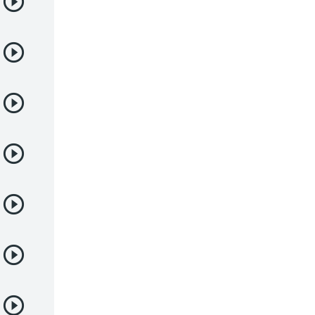
Demonios
Deportes
Drama
Ecchi
Escolares
Espacial
Familia
Fantasía
Harem
Historico
Infantil