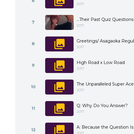
6
2017
...Their Past Quiz Questions
7
2017
Greetings/ Asagaoka Regul
8
2017
High Road x Low Road
9
2017
The Unparalleled Super Ace
10
2017
Q: Why Do You Answer?
11
2017
A: Because the Question Is
12
2017