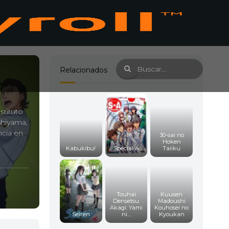
Relacionados
stituto
shiyama,
ncia en
30-sai no
Hoken
Kabukibu!
Special A
Taiiku
Touhai
Kuusen
Densetsu
Madoushi
Akagi: Yami
Kouhosei no
Seiren
ni...
Kyoukan