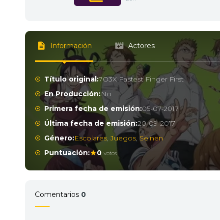
Información
Actores
Título original:
7O3X Fastest Finger First
En Producción:
No
Primera fecha de emisión:
05-07-2017
Última fecha de emisión:
20-09-2017
Género:
Escolares
,
Juegos
,
Seinen
Puntuación:
0
votos
Comentarios
0