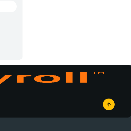
Vampiros
Yaoi
.
Yuri