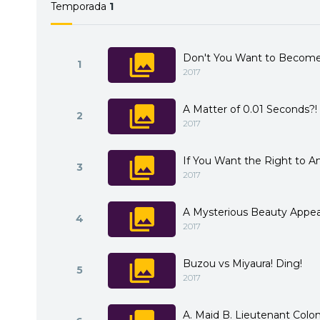
Temporada
1
Don't You Want to Become
1
2017
A Matter of 0.01 Seconds?!
2
2017
If You Want the Right to A
3
2017
A Mysterious Beauty Appea
4
2017
Buzou vs Miyaura! Ding!
5
2017
A. Maid B. Lieutenant Colone