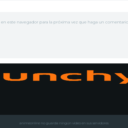
b en este navegador para la próxima vez que haga un comentario
N
animeonline no guarda ningún video en sus servidores