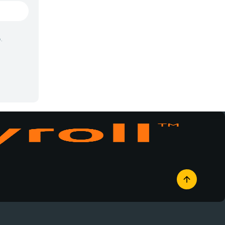
Vampiros
Yaoi
.
Yuri