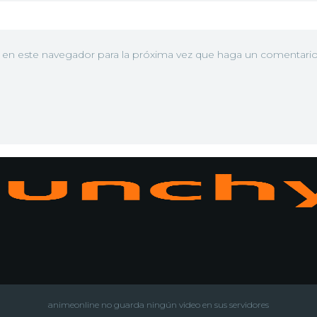
b en este navegador para la próxima vez que haga un comentario
N
animeonline no guarda ningún video en sus servidores