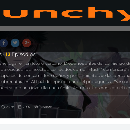
 -
12
Episodios
iene lugar en un futuro cercano. Diez años antes del comienzo de
ras parecidas a los insectos, conocidos como “Mushi” comenzaron
capaces de consumir los sueños y pensamientos de las persona
brenaturales. Al final del episodio uno, el protagonista Daisuke
uentra con una joven llamada Shiika Anmoto. Los dos, con el ti
n embargo, Kakkou desconoce que, Shiika, es una fugitiva de una
GARDEN donde aquellos quienes son poseídos por los Mushi,
i son retenidos. La fuerza militar de GARDEN, la oficina ejecut
24m
2007
21 views
ón medioambiental, envia a sus mejores asesinos para rastrear a 
s por la resistencia de la organización de resistencia de los
 reservada “Ladybird” (Mariquita).