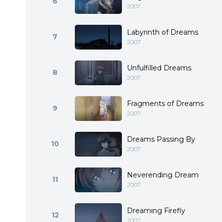
6
2007
Labyrinth of Dreams
7
2007
Unfulfilled Dreams
8
2007
Fragments of Dreams
9
2007
Dreams Passing By
10
2007
Neverending Dream
11
2007
Dreaming Firefly
12
2007