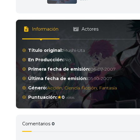
Información
Actores
Título original:
Mushi-Uta
En Producción:
No
Primera fecha de emisión:
06-07-2007
Última fecha de emisión:
05-10-2007
Género:
Acción
,
Ciencia Ficción
,
Fantasía
Puntuación:
0
votos
Comentarios
0