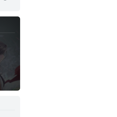
Josei
Juegos
Kids
Magia
Mecha
Militar
Misterio
Música
Parodia
Policía
Psicológico
Recuentos de la vida