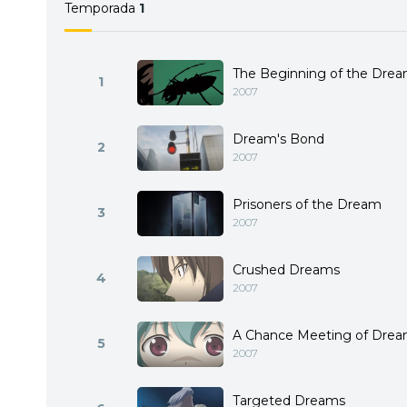
Temporada
1
The Beginning of the Dre
1
2007
Dream's Bond
2
2007
Prisoners of the Dream
3
2007
Crushed Dreams
4
2007
A Chance Meeting of Dre
5
2007
Targeted Dreams