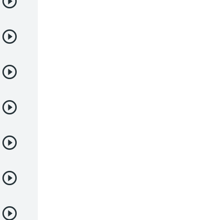
Demonios
Deportes
Drama
Ecchi
Escolares
Espacial
Familia
Fantasía
Harem
Historico
Infantil