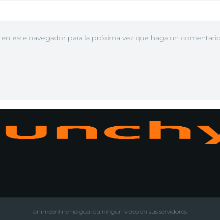
b en este navegador para la próxima vez que haga un comentario
N
animeonline no guarda ningún video en sus servidores