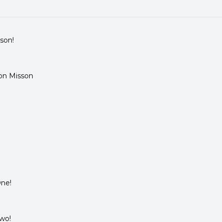
son!
tion Misson
One!
wo!