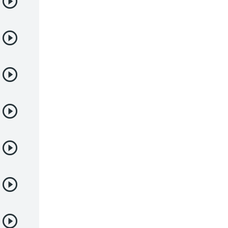
Demonios
Deportes
Drama
Ecchi
Escolares
Espacial
Familia
Fantasía
Harem
Historico
Infantil