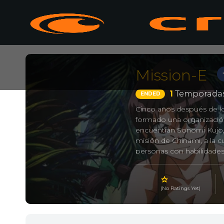
Mission-E
1
Temporadas
ENDED
Cinco años después de l
formado una organización
encuentran Sonomi Kujo,
misión de Chinami, a la c
personas con habilidades
sin problemas. Muy difer
objetivo es aislar las Ty
desarrolla la serie irem
(No Ratings Yet)