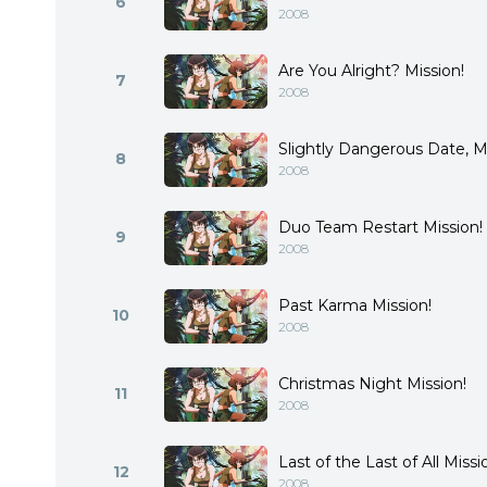
6
2008
Are You Alright? Mission!
7
2008
Slightly Dangerous Date, Mi
8
2008
Duo Team Restart Mission!
9
2008
Past Karma Mission!
10
2008
Christmas Night Mission!
11
2008
Last of the Last of All Missi
12
2008