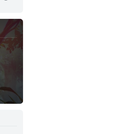
Josei
Juegos
Kids
Magia
Mecha
Militar
Misterio
Música
Parodia
Policía
Psicológico
Recuentos de la vida