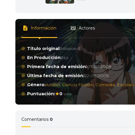
Información
Actores
Título original:
Mission-E
En Producción:
No
Primera fecha de emisión:
07-07-2008
Última fecha de emisión:
22-09-2008
Género:
Acción
,
Ciencia Ficción
,
Comedia
,
Escolare
Puntuación:
0
votos
Comentarios
0