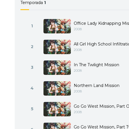
Temporada
1
Office Lady Kidnapping Mis
1
2008
All Girl High School Infiltra
2
2008
In The Twilight Mission
3
2008
Northern Land Mission
4
2008
Go Go West Mission, Part 
5
2008
Go Go West Mission, Part T