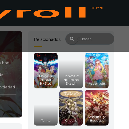
Relacionados
s han
de
Dokyuu
Canvas 2:
Hentai
Niji-iro no
HxEros
Sketch
Astro Note
sociedad
 OZ cuyo
rme se
E.
Assault Lily:
Toriko
Chobits
Bouquet