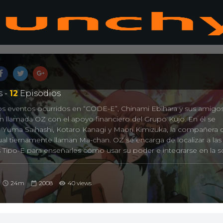
 -
12
Episodios
os eventos ocurridos en “CODE-E”, Chinami Ebihara y sus amigo
 llamada OZ con el apoyo financiero del Grupo Kujo. En él se
 Yuma Saihashi, Kotaro Kanagi y Maori Kimizuka, la compañera 
ual tiernamente llaman Ma-chan. OZ se encarga de localizar a las
 Tipo-E para enseñarles cómo usar su poder e integrarse en la 
ente es el objetivo de “La Fundación”, organización enemiga de
pe-E para experimentar con ellas y lograr sus propios fines. Confo
os descubriendo sorpresas relacionadas con los eventos de CODE-
24m
2008
40 views