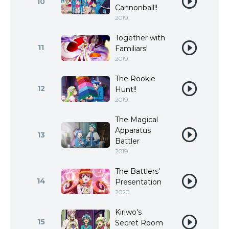
10
Cannonball!!
2019
Together with
11
Familiars!
2019
The Rookie
12
Hunt!!
2019
The Magical
Apparatus
13
Battler
2019
The Battlers'
14
Presentation
2020
Kiriwo's
15
Secret Room