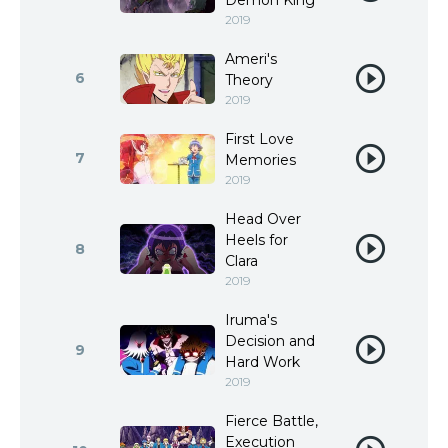
Demon King
2019
Ameri's
6
Theory
2019
First Love
7
Memories
2019
Head Over
Heels for
8
Clara
2019
Iruma's
Decision and
9
Hard Work
2019
Fierce Battle,
Execution