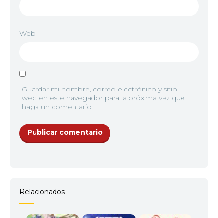
Web
11
<img src="//image.tmdb.org/t/p/w92/jGorsuXfsb
9
<img src="//image.tmdb.org/t/p/w92/fXEUWHp0q
Guardar mi nombre, correo electrónico y sitio
12
<img src="//image.tmdb.org/t/p/w92/cJmCX2y836hn
web en este navegador para la próxima vez que
haga un comentario.
10
<img src="//image.tmdb.org/t/p/w92/8eFGBwgJH
13
<img src="//image.tmdb.org/t/p/w92/1uhyHikMU
11
<img src="//image.tmdb.org/t/p/w92/yJbQ1R8cHKl
14
<img src="//image.tmdb.org/t/p/w92/yV5i4Roh8yp
Relacionados
12
<img src="//image.tmdb.org/t/p/w92/xhoKsCDMpx
15
<img src="//image.tmdb.org/t/p/w92/devimBYRO