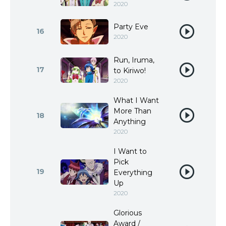
2020
Party Eve
16
2020
Run, Iruma,
17
to Kiriwo!
2020
What I Want
More Than
18
Anything
2020
I Want to
Pick
19
Everything
Up
2020
Glorious
Award /