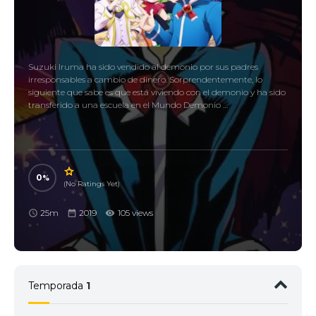
Suzuki Iruma ha sido vendido al demonio por sus padres
irresponsables a cambio de dinero. Sorprendentemente, lo
siguiente que sabe es que está viviendo con el demonio y ha sido
transferido a una escuela en el Mundo Demonio …
0
(No Ratings Yet)
25m
2019
105 views
Temporada
1