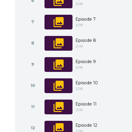
6
2018
Episode 7
7
2018
Episode 8
8
2018
Episode 9
9
2018
Episode 10
10
2018
Episode 11
11
2018
Episode 12
12
2018