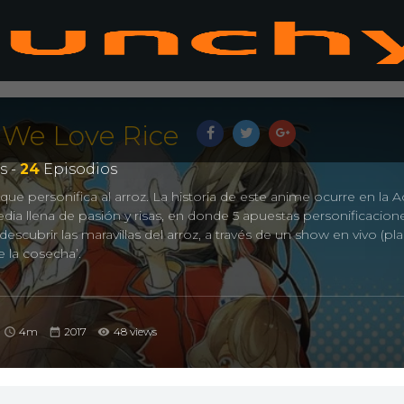
 We Love Rice
s -
24
Episodios
e personifica al arroz. La historia de este anime ocurre en la 
ia llena de pasión y risas, en donde 5 apuestas personificacion
descubrir las maravillas del arroz, a través de un show en vivo (p
e la cosecha’.
4m
2017
48 views