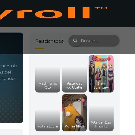
Relacionados
Academia
es del
lantando
Mashiro no
Yesterday
Shin
Oto
wo Utatte
Strange+
Wonder Egg
Futari Ecchi
Kuma Miko
Priority