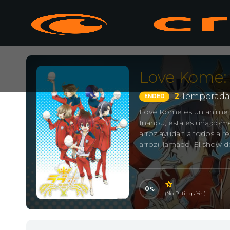
Love Kome:
2
Temporada
ENDED
Love Kome es un anime qu
Inahou, esta es una comed
arroz ayudan a todos a re
arroz) llamado ‘El show d
0
(No Ratings Yet)