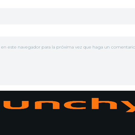
ntent/themes/toroplay/img/cnt/noimg-episodes.png" alt="Image
ntent/themes/toroplay/img/cnt/noimg-episodes.png" alt="Image
b en este navegador para la próxima vez que haga un comentario
N