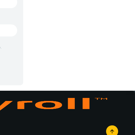
Vampiros
Episode
n Love Kome: We Love Rice 2x11">
11
Yaoi
2017
Yuri
Episode
n Love Kome: We Love Rice 2x12">
12
2017
.