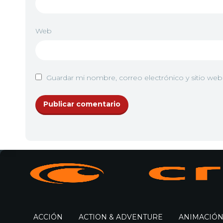
11
<img src="https://www1.crunchyroll.ws/wp-co
Web
12
<img src="https://www1.crunchyroll.ws/wp-co
Guardar mi nombre, correo electrónico y sitio we
ACCIÓN
ACTION & ADVENTURE
ANIMACIÓ