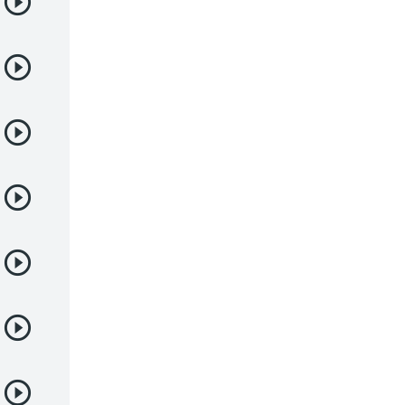
Demonios
Deportes
Drama
Ecchi
Escolares
Espacial
Familia
Fantasía
Harem
Historico
Infantil