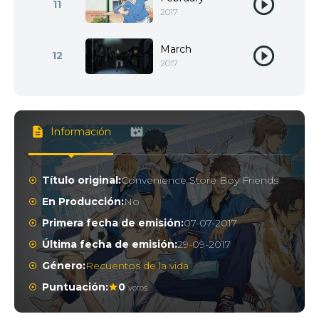
11
2017
March
12
2017
Información
Título original:
Convenience Store Boy Friends
En Producción:
No
Primera fecha de emisión:
07-07-2017
Última fecha de emisión:
29-09-2017
Género:
Recuentos de la vida
Puntuación:
0
votos