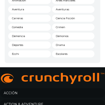
Animación
Artes Marciales
Aventura
Aventuras
Carreras
Ciencia Ficción
Comedia
Crimen
Demencia
Demonios
Deportes
Drama
Ecchi
Escolares
Espacial
Familia
Fantasía
Harem
Historico
Infantil
Josei
Juegos
ACCIÓN
Kids
Magia
ACTION & ADVENTURE