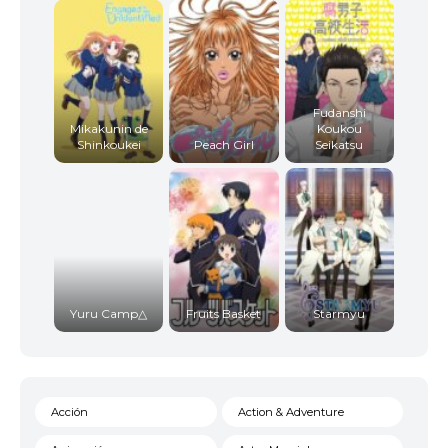
Fudanshi
Mikakunin de
Koukou
Shinkoukei
Peach Girl
Seikatsu
Yuru Camp△
Fruits Basket
Starmyu
Acción
Action & Adventure