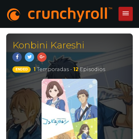
Konbini Kareshi
1
Temporadas -
12
Episodios
ENDED