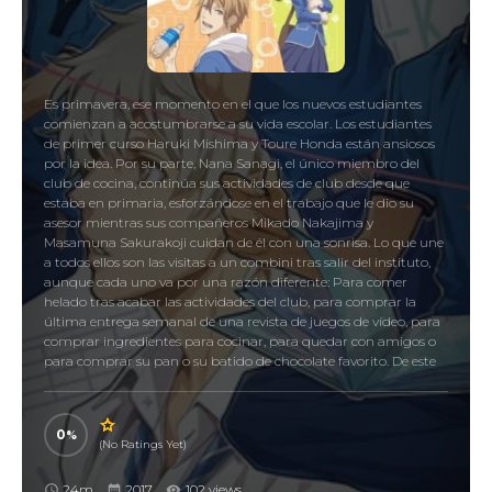
Es primavera, ese momento en el que los nuevos estudiantes
comienzan a acostumbrarse a su vida escolar. Los estudiantes
de primer curso Haruki Mishima y Toure Honda están ansiosos
por la idea. Por su parte, Nana Sanagi, el único miembro del
club de cocina, continúa sus actividades de club desde que
estaba en primaria, esforzándose en el trabajo que le dio su
asesor mientras sus compañeros Mikado Nakajima y
Masamuna Sakurakoji cuidan de él con una sonrisa. Lo que une
a todos ellos son las visitas a un combini tras salir del instituto,
aunque cada uno va por una razón diferente: Para comer
helado tras acabar las actividades del club, para comprar la
última entrega semanal de una revista de juegos de vídeo, para
comprar ingredientes para cocinar, para quedar con amigos o
para comprar su pan o su batido de chocolate favorito. De este
modo, el combini se convierte en un lugar en el que pueden
encontrarse, relajarse y crear pequeños recuerdos. A partir de
ahora, las razones por las que van al combini irán cambiando
0
poco a poco…
(No Ratings Yet)
Convenience Store Boyfriends, コンビニカレシ
24m
2017
102 views