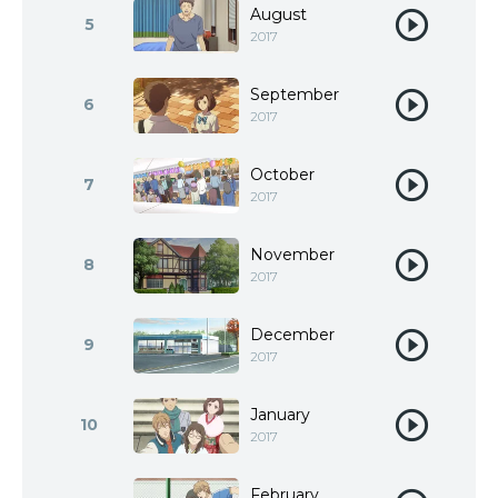
August
5
2017
September
6
2017
October
7
2017
November
8
2017
December
9
2017
January
10
2017
February