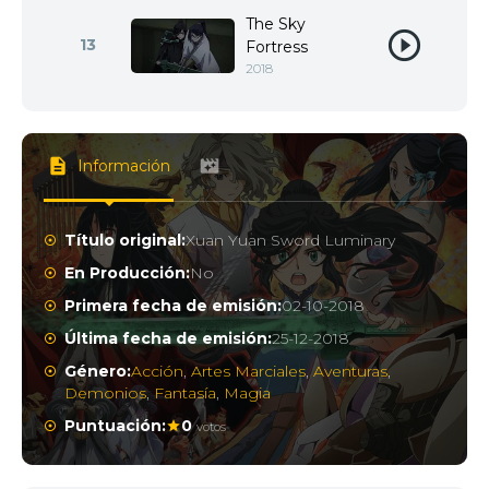
The Sky
13
Fortress
2018
Información
Título original:
Xuan Yuan Sword Luminary
En Producción:
No
Primera fecha de emisión:
02-10-2018
Última fecha de emisión:
25-12-2018
Género:
Acción
,
Artes Marciales
,
Aventuras
,
Demonios
,
Fantasía
,
Magia
Puntuación:
0
votos