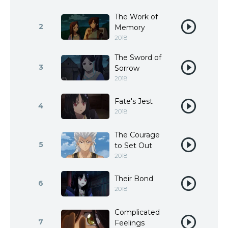
The Work of
2
Memory
2018
The Sword of
3
Sorrow
2018
Fate's Jest
4
2018
The Courage
5
to Set Out
2018
Their Bond
6
2018
Complicated
7
Feelings