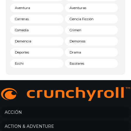
Aventura
Aventuras
Carreras
Ciencia Ficción
Comedia
Crimen
Demencia
Demonios
Deportes
Drama
Ecchi
Escolares
Espacial
Familia
Fantasía
Harem
Historico
Infantil
Josei
Juegos
ACCIÓN
Kids
Magia
ACTION & ADVENTURE
Mecha
Militar