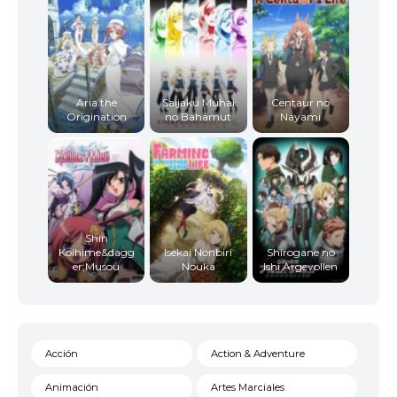
Aria the
Saijaku Muhai
Centaur no
Origination
no Bahamut
Nayami
Shin
Koihime&dagg
Isekai Nonbiri
Shirogane no
er;Musou
Nouka
Ishi Argevollen
Acción
Action & Adventure
Animación
Artes Marciales