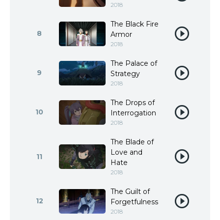
2018
The Black Fire
8
Armor
2018
The Palace of
9
Strategy
2018
The Drops of
10
Interrogation
2018
The Blade of
Love and
11
Hate
2018
The Guilt of
12
Forgetfulness
2018