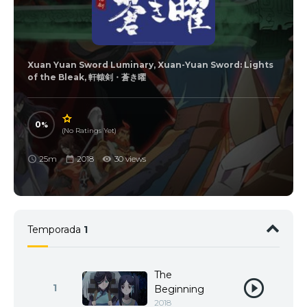
Xuan Yuan Sword Luminary, Xuan-Yuan Sword: Lights
of the Bleak, 軒轅剣・蒼き曜
0
(No Ratings Yet)
25m
2018
30 views
Temporada
1
The
1
Beginning
2018