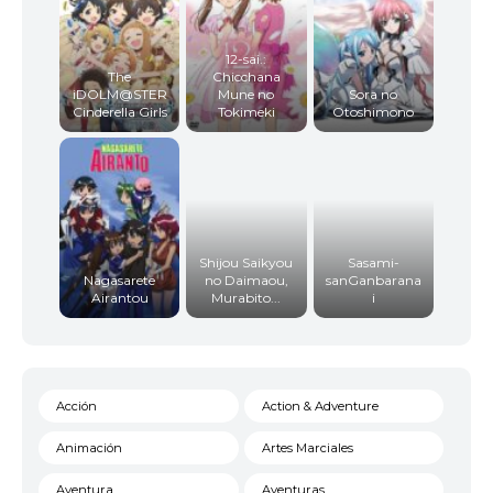
12-sai.:
The
Chicchana
iDOLM@STER
Mune no
Sora no
Cinderella Girls
Tokimeki
Otoshimono
Shijou Saikyou
Sasami-
Nagasarete
no Daimaou,
sanGanbarana
Airantou
Murabito...
i
Acción
Action & Adventure
Animación
Artes Marciales
Aventura
Aventuras