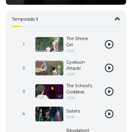
Temporada
1
The Shrine
1
Girl
2008
Gyokuon
2
Attack!
2008
The School's
3
Goddess
2008
Sisters
4
2008
Revelation!