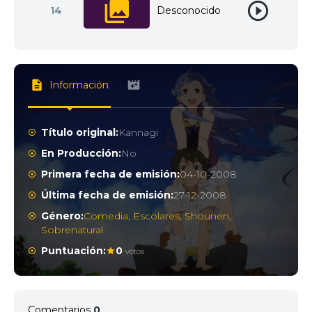
14
Desconocido
Información
Título original:
Kannagi
En Producción:
No
Primera fecha de emisión:
04-10-2008
Última fecha de emisión:
27-12-2008
Género:
Comedia
,
Escolares
,
Shounen
,
Sobrenatural
Puntuación:
0
votos
Comentarios
0