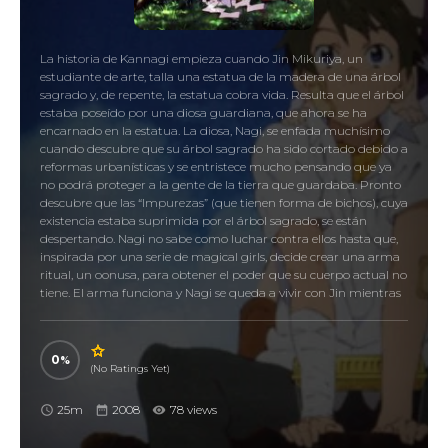
La historia de Kannagi empieza cuando Jin Mikuriya, un
estudiante de arte, talla una estatua de la madera de una árbol
sagrado y, de repente, la estatua cobra vida. Resulta que el árbol
estaba poseído por una diosa guardiana, que ahora se ha
encarnado en la estatua. La diosa, Nagi, se enfada muchísimo
cuando descubre que su árbol sagrado ha sido cortado debido a
reformas urbanísticas y se entristece mucho pensando que ya
no podrá proteger a la gente de la tierra que guardaba. Pronto
descubre que las “Impurezas” (que tienen forma de bichos), cuya
existencia estaba suprimida por el árbol sagrado, se están
despertando. Nagi no sabe como luchar contra ellos hasta que,
inspirada por una serie de magical girls, decide crear una arma
ritual, un oonusa, para obtener el poder que su cuerpo actual no
tiene. El arma funciona y Nagi se queda a vivir con Jin mientras
se dedica a limpiar las “Impurezas”.
かんなぎ, Kannagi: Crazy Shrine Maidens
0
(No Ratings Yet)
25m
2008
78 views