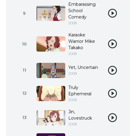
Embarassing
School
9
Comedy
2008
Karaoke
Warrior Mike
10
Takako
2008
Yet, Uncertain
11
2008
Truly
12
Ephemeral
2008
Jin,
13
Lovestruck
2008