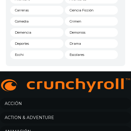
Carreras
Ciencia Ficción
Comedia
Crimen
Demencia
Demonios
Deportes
Drama
Ecchi
Escolares
Espacial
Familia
Fantasía
Harem
Historico
Infantil
Josei
Juegos
ACCIÓN
Kids
Magia
ACTION & ADVENTURE
Mecha
Militar