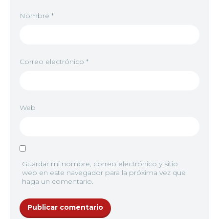
Nombre
*
7
<img src="//image.tmdb.org/t/p/w92/y5aHOKWnwz0
Correo electrónico
*
8
<img src="//image.tmdb.org/t/p/w92/gF2d07WXhgp
Web
9
<img src="//image.tmdb.org/t/p/w92/4h3wzR4tha
Guardar mi nombre, correo electrónico y sitio
web en este navegador para la próxima vez que
10
<img src="//image.tmdb.org/t/p/w92/dVj0qqSTZi
haga un comentario.