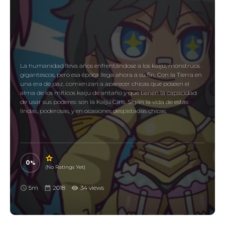
La humanidad lleva años enfrentándose a los kaiju, monstruos
gigantescos, pero esa época llega ahora a su fin. Con la Tierra en
una era de paz, comienzan a aparecer chicas que poseen el
alma de los míticos kaiju de antaño y que tienen la capacidad
de usar sus poderes: son la Kaiju Girls. Sigan la vida de estas
lindas, poderosas, y en ocasiones despistadas chicas.
0
(No Ratings Yet)
5m
2018
34 views