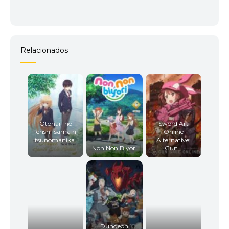
11
<img src="//image.tmdb.org/t/p/w92/vEdT7iucBiZ
Relacionados
12
<img src="//image.tmdb.org/t/p/w92/rrKGtoFyW5
Otonari no
Sword Art
Tenshi-sama ni
Online
Itsunomanika..
Alternative:
.
Non Non Biyori
Gun...
Dungeon