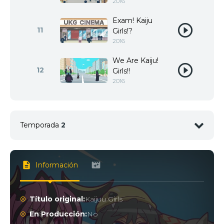
2016
Exam! Kaiju
11
Girls!?
2016
We Are Kaiju!
12
Girls!!
2016
Temporada
2
1
<img src="//image.tmdb.org/t/p/w92/5zjr6Ati7jlbL
Información
Título original:
Kaijuu Girls
2
<img src="//image.tmdb.org/t/p/w92/hlWBa41MbW
En Producción:
No