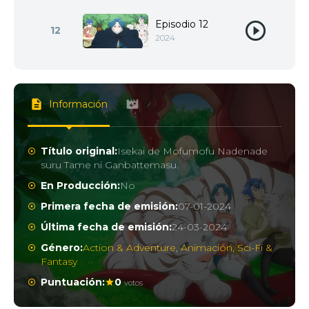
Episodio 12
12
2024
Información
Título original:
Isekai de Mofumofu Nadenade
suru Tame ni Ganbattemasu.
En Producción:
No
Primera fecha de emisión:
07-01-2024
Última fecha de emisión:
24-03-2024
Género:
Action & Adventure
,
Animación
,
Sci-Fi &
Fantasy
Puntuación:
0
votos