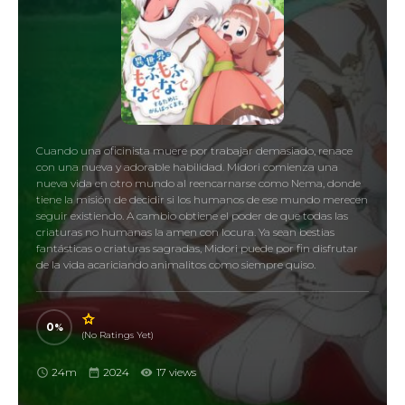
Cuando una oficinista muere por trabajar demasiado, renace
con una nueva y adorable habilidad. Midori comienza una
nueva vida en otro mundo al reencarnarse como Nema, donde
tiene la misión de decidir si los humanos de ese mundo merecen
seguir existiendo. A cambio obtiene el poder de que todas las
criaturas no humanas la amen con locura. Ya sean bestias
fantásticas o criaturas sagradas, Midori puede por fin disfrutar
de la vida acariciando animalitos como siempre quiso.
0
(No Ratings Yet)
24m
2024
17 views