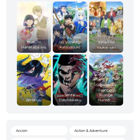
Toaru Ossan
Busu ni
no VRMMO
Tonari no
Hanataba wo.
Katsudouki
Youkai-san
Shangri-La
Frontier:
Sentai
Kusoge
Zenshuu.
Daishikkaku
Hunter,...
Acción
Action & Adventure