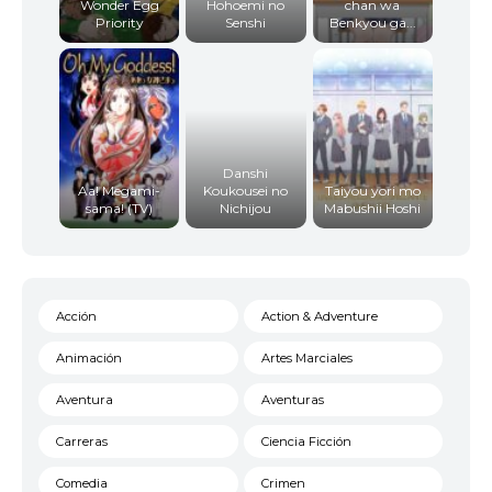
Wonder Egg
Hohoemi no
chan wa
Priority
Senshi
Benkyou ga...
Danshi
Aa! Megami-
Koukousei no
Taiyou yori mo
sama! (TV)
Nichijou
Mabushii Hoshi
Acción
Action & Adventure
Animación
Artes Marciales
Aventura
Aventuras
Carreras
Ciencia Ficción
Comedia
Crimen