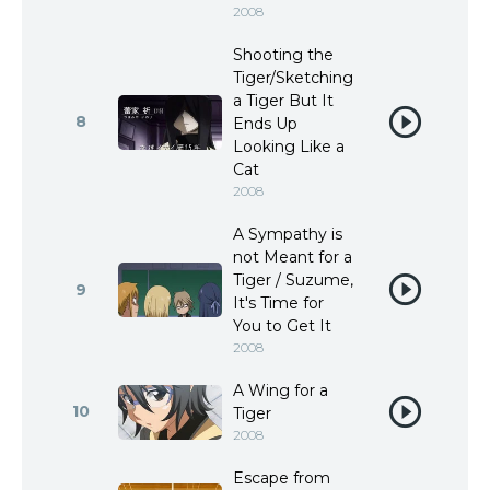
2008
Shooting the
Tiger/Sketching
a Tiger But It
8
Ends Up
Looking Like a
Cat
2008
A Sympathy is
not Meant for a
Tiger / Suzume,
9
It's Time for
You to Get It
2008
A Wing for a
10
Tiger
2008
Escape from