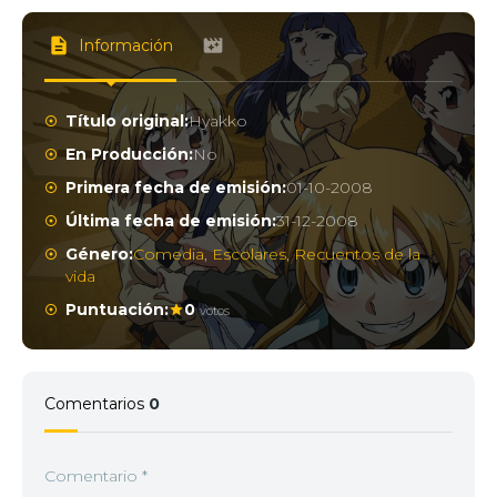
Información
Título original:
Hyakko
En Producción:
No
Primera fecha de emisión:
01-10-2008
Última fecha de emisión:
31-12-2008
Género:
Comedia
,
Escolares
,
Recuentos de la
vida
Puntuación:
0
votos
Comentarios
0
Comentario
*