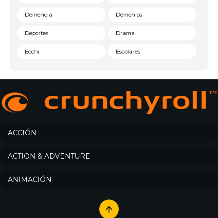
Demencia
Demonios
Deportes
Drama
Ecchi
Escolares
Espacial
Familia
Fantasía
Harem
Historico
Infantil
Josei
Juegos
ACCIÓN
Kids
Magia
ACTION & ADVENTURE
Mecha
Militar
ANIMACIÓN
Misterio
Música
Parodia
Policía