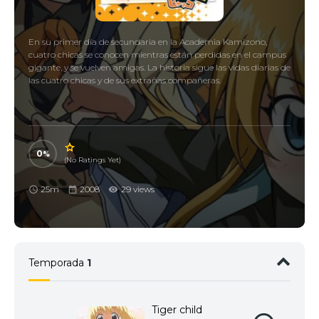
En su primer día de secundaria en la Academia Kamizono,
cuatro chicas se conocen mientras están perdidas en el campus
gigante, y se vuelven amigas. La historia sigue las vidas diarias de
las cuatro chicas y de sus extrañas compañeras.
0
(No Ratings Yet)
25m
2008
29 views
Temporada
1
Tiger child