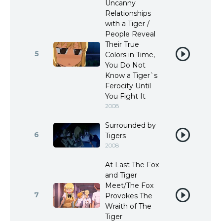
Uncanny
Relationships
with a Tiger /
People Reveal
Their True
5
Colors in Time,
You Do Not
Know a Tiger`s
Ferocity Until
You Fight It
2008
Surrounded by
6
Tigers
2008
At Last The Fox
and Tiger
Meet/The Fox
7
Provokes The
Wraith of The
Tiger