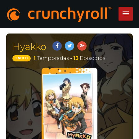
Hyakko
1
Temporadas -
13
Episodios
ENDED