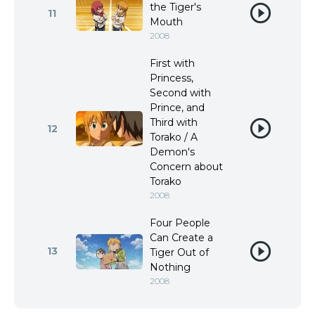
the Tiger's
11
Mouth
2008
First with
Princess,
Second with
Prince, and
Third with
12
Torako / A
Demon's
Concern about
Torako
2008
Four People
Can Create a
13
Tiger Out of
Nothing
2008