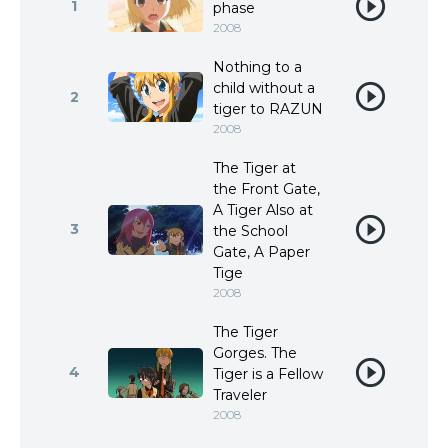
1
phase
2008
Nothing to a
child without a
2
tiger to RAZUN
2008
The Tiger at
the Front Gate,
A Tiger Also at
3
the School
Gate, A Paper
Tige
2008
The Tiger
Gorges. The
4
Tiger is a Fellow
Traveler
2008