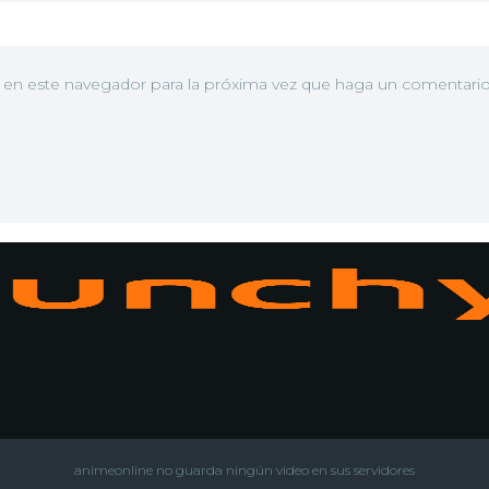
b en este navegador para la próxima vez que haga un comentario
N
animeonline no guarda ningún video en sus servidores