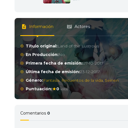
Información
Actores
Título original:
Land of the Lustrous
En Producción:
No
Primera fecha de emisión:
07-10-2017
Última fecha de emisión:
23-12-2017
Género:
Fantasía
,
Recuentos de la vida
,
Seinen
Puntuación:
0
votos
Comentarios
0