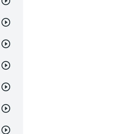
Demonios
Deportes
Drama
Ecchi
Escolares
Espacial
Familia
Fantasía
Harem
Historico
Infantil