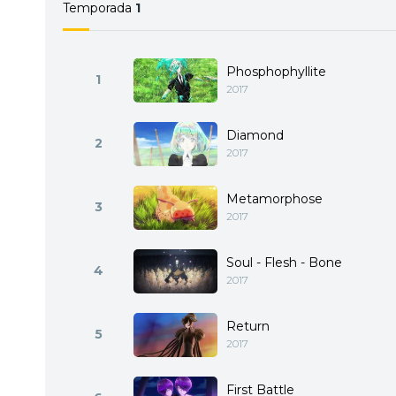
Temporada
1
Phosphophyllite
1
2017
Diamond
2
2017
Metamorphose
3
2017
Soul - Flesh - Bone
4
2017
Return
5
2017
First Battle