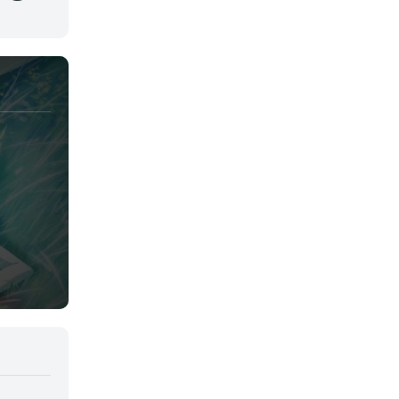
Josei
Juegos
Kids
Magia
Mecha
Militar
Misterio
Música
Parodia
Policía
Psicológico
Recuentos de la vida