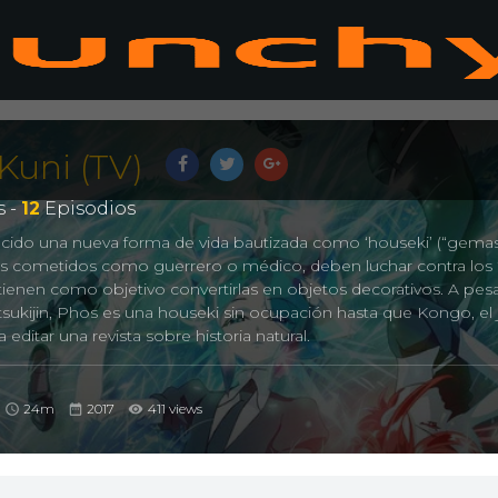
Kuni (TV)
 -
12
Episodios
nacido una nueva forma de vida bautizada como ‘houseki’ (“gemas
es cometidos como guerrero o médico, deben luchar contra los ‘t
 tienen como objetivo convertirlas en objetos decorativos. A pes
sukijin, Phos es una houseki sin ocupación hasta que Kongo, el 
editar una revista sobre historia natural.
, 宝石の国
24m
2017
411 views