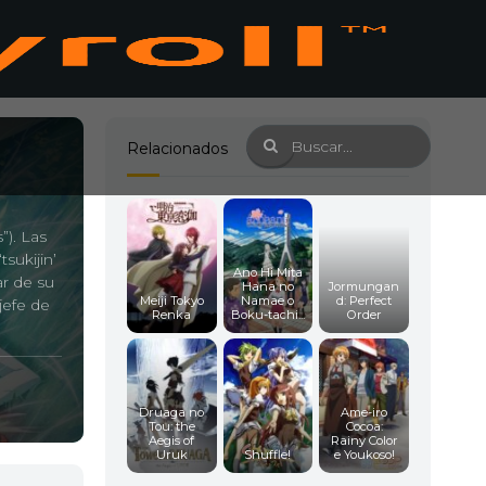
Relacionados
”). Las
sukijin’
Ano Hi Mita
ar de su
Hana no
Jormungan
Meiji Tokyo
Namae o
d: Perfect
jefe de
Renka
Boku-tachi...
Order
Druaga no
Ame-iro
Tou: the
Cocoa:
Aegis of
Rainy Color
Uruk
Shuffle!
e Youkoso!