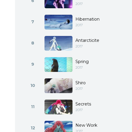
6
2017
Hibernation
7
2017
Antarcticite
8
2017
Spring
9
2017
Shiro
10
2017
Secrets
11
2017
New Work
12
2017