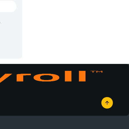
Vampiros
Yaoi
.
Yuri