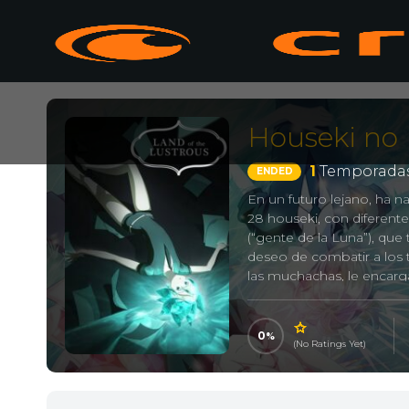
Houseki no 
1
Temporadas
ENDED
En un futuro lejano, ha 
28 houseki, con diferent
(“gente de la Luna”), que
deseo de combatir a los t
las muchachas, le encarga 
Land of the Lustrous
0
(No Ratings Yet)