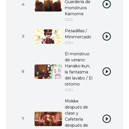
Guardería de
4
monstruos
Kamome
2023
Pesadillas /
5
Minimercado
2024
El monstruo
de verano:
Hanako-kun,
6
la fantasma
del lavabo / El
retorno
2024
Mokke
después de
clase y
7
Cafetería
después de