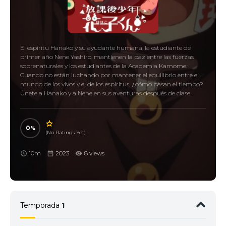
El espíritu Hanako y su ayudante humana, la estudiante de
primer año Nene Yashiro, mantienen la paz entre las fuerzas
sobrenaturales y los estudiantes de la Academia Kamome.
Cuando no están luchando por mantener el equilibrio entre el
mundo de los vivos y el de los espíritus, ¿cómo pasan el tiempo?
Únete a Hanako y a Nene en sus aventuras después de clase.
0
(No Ratings Yet)
10m
2023
8 views
Temporada
1