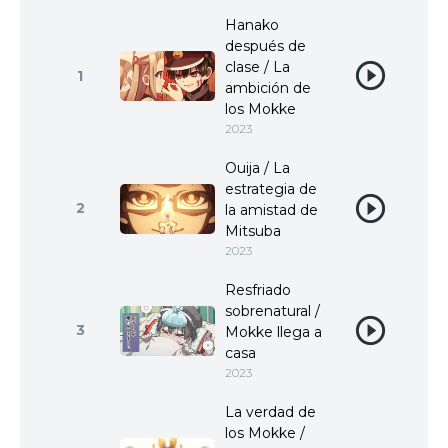
Hanako
después de
clase / La
1
ambición de
los Mokke
2023
Ouija / La
estrategia de
2
la amistad de
Mitsuba
2023
Resfriado
sobrenatural /
3
Mokke llega a
casa
2023
La verdad de
los Mokke /