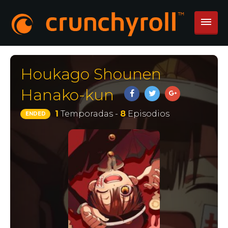
Houkago Shounen
Hanako-kun
1
Temporadas -
8
Episodios
ENDED