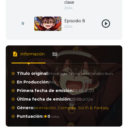
clase
2024
Episodio 8
8
2024
Información
Título original:
Houkago Shounen Hanako-kun
En Producción:
No
Primera fecha de emisión:
13-10-2023
Última fecha de emisión:
29-10-2024
Género:
Animación
,
Comedia
,
Sci-Fi & Fantasy
Puntuación:
0
votos