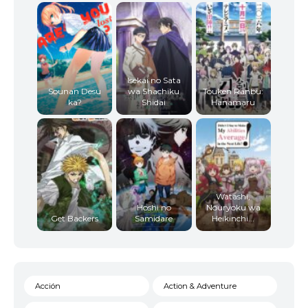
Isekai no Sata
Sounan Desu
wa Shachiku
Touken Ranbu:
ka?
Shidai
Hanamaru
Watashi,
Hoshi no
Nouryoku wa
Get Backers
Samidare
Heikinchi...
Acción
Action & Adventure