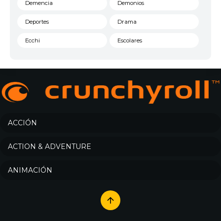
Demencia
Demonios
Deportes
Drama
Ecchi
Escolares
Espacial
Familia
Fantasía
Harem
Historico
Infantil
Josei
Juegos
ACCIÓN
Kids
Magia
ACTION & ADVENTURE
Mecha
Militar
ANIMACIÓN
Misterio
Música
Parodia
Policía
Psicológico
Recuentos de la vida