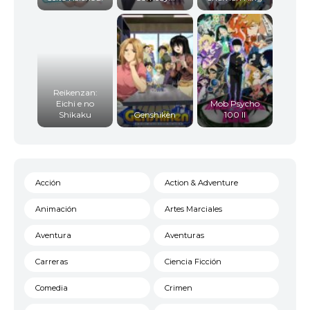
Reikenzan:
Eichi e no
Mob Psycho
Shikaku
Genshiken
100 II
Acción
Action & Adventure
Animación
Artes Marciales
Aventura
Aventuras
Carreras
Ciencia Ficción
Comedia
Crimen