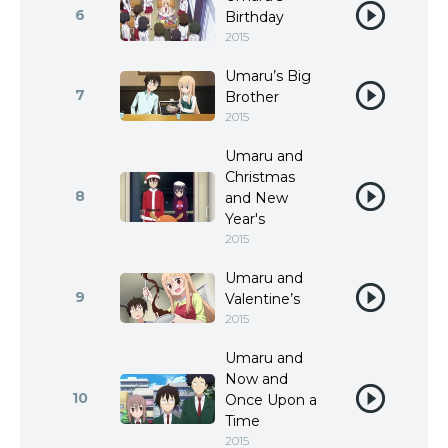
6
Birthday
2015
Umaru’s Big
7
Brother
2015
Umaru and
Christmas
8
and New
Year's
2015
Umaru and
9
Valentine’s
2015
Umaru and
Now and
10
Once Upon a
Time
2015