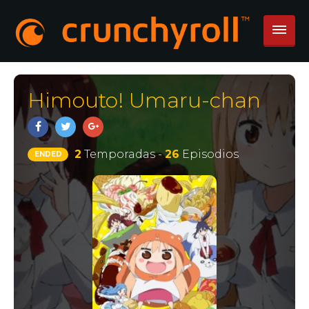
Himouto! Umaru-chan
2
Temporadas -
26
Episodios
ENDED