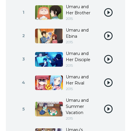
Umaru and
1
Her Brother
2015
Umaru and
2
Ebina
2015
Umaru and
3
Her Disciple
2015
Umaru and
4
Her Rival
2015
Umaru and
Summer
5
Vacation
2015
Umaru’s