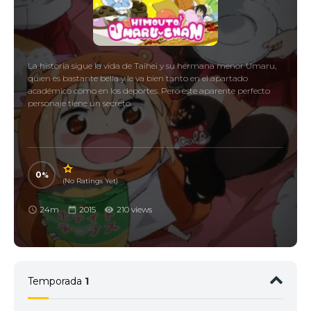
La historia sigue la vida de Taihei y su hermana menor Umaru,
quien es bastante bella y le va bien tanto en el apartado
académico como en los deportes. Pero este aparente perfecto
personaje tiene un secreto.
0
(No Ratings Yet)
24m
2015
210 views
Temporada
1