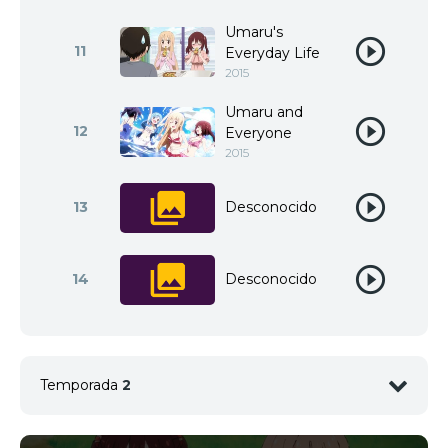
Umaru's
11
Everyday Life
2015
Umaru and
12
Everyone
2015
13
Desconocido
14
Desconocido
Temporada
2
1
<img src="//image.tmdb.org/t/p/w92/3Pzr0bVsTGq