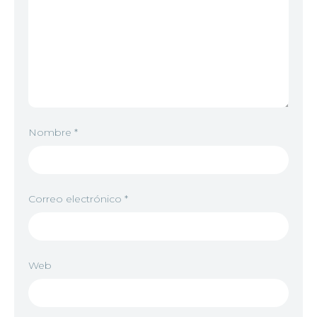
7
<img src="//image.tmdb.org/t/p/w92/4uT4E5vztZAe
8
<img src="//image.tmdb.org/t/p/w92/81vijzBbhfXX
Nombre
*
9
<img src="//image.tmdb.org/t/p/w92/v7Wy6xmVLx
Correo electrónico
*
10
<img src="//image.tmdb.org/t/p/w92/bbSVccaR61
Web
11
<img src="//image.tmdb.org/t/p/w92/faGLw5J85YnL