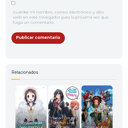
Guardar mi nombre, correo electrónico y sitio
web en este navegador para la próxima vez que
12
<img src="//image.tmdb.org/t/p/w92/qsYTufcgMdov
haga un comentario.
Relacionados
Yahari Ore no
Okusama ga
Seishun Love
Seito Kaichou!
Comedy...
Shaman King