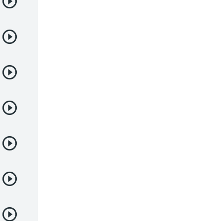
Demonios
Deportes
Drama
Ecchi
Escolares
Espacial
Familia
Fantasía
Harem
Historico
Infantil