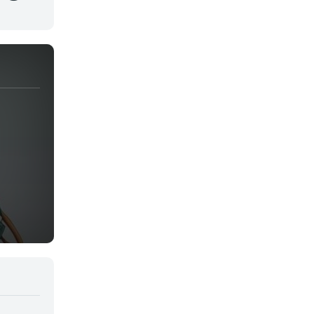
Josei
Juegos
Kids
Magia
Mecha
Militar
Misterio
Música
Parodia
Policía
Psicológico
Recuentos de la vida