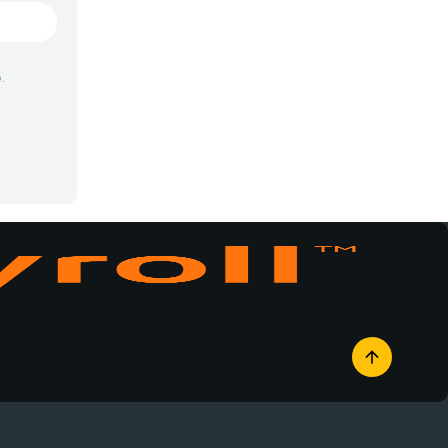
Vampiros
Yaoi
.
Yuri