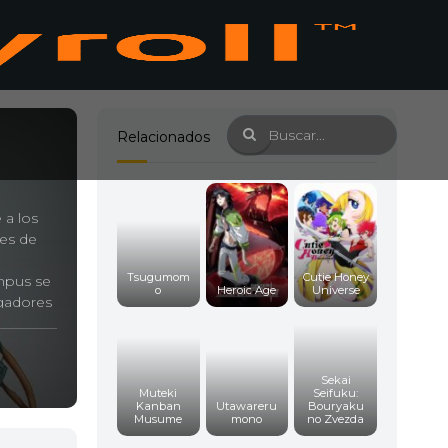
Relacionados
 a los
tes de
Tsugumom
Cutie Honey
ampus se
o
Heroic Age
Universe
ugadores
 los
ando una
Sekai
rtencias
Muteki
Seifuku:
tándose
Kanban
Utawareru
Bouryaku
Musume
mono
no Zvezda
nsejo