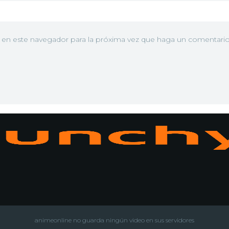
b en este navegador para la próxima vez que haga un comentario
N
animeonline no guarda ningún video en sus servidores