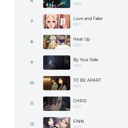
6
2023
Love and Fake
7
2023
Heat Up
8
2023
By Your Side
9
2023
TO BE APART
10
2023
CHRIS
11
2023
FINN
12
2023