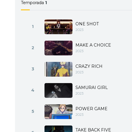
estudiantil, que comienza
Temporada
1
mantener a Yumeko fuera 
más adecuada para asisti
ONE SHOT
1
2023
MAKE A CHOICE
2
2023
CRAZY RICH
3
2023
SAMURAI GIRL
4
2023
POWER GAME
5
2023
TAKE BACK FIVE