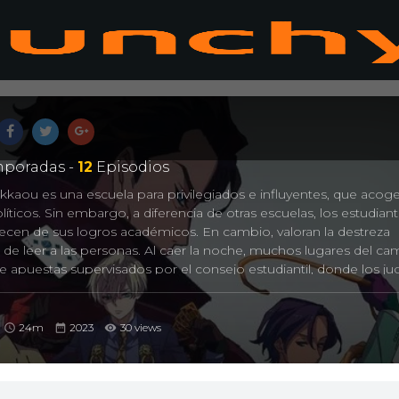
poradas -
12
Episodios
kaou es una escuela para privilegiados e influyentes, que acoge
líticos. Sin embargo, a diferencia de otras escuelas, los estudian
cen de sus logros académicos. En cambio, valoran la destreza
d de leer a las personas. Al caer la noche, muchos lugares del c
 apuestas supervisados ​​por el consejo estudiantil, donde los j
ro y más.
s como una “mascota de la casa”, un estudiante clasificado entre
 servir a sus compañeros. Sus circunstancias pronto cambian cu
24m
2023
30 views
nsferida, Yumeko Jabami, llega a la academia. A pesar de las adve
rge rápidamente en la escena del juego de la escuela, enfren
o perfil. Sus hazañas llaman la atención de los miembros del co