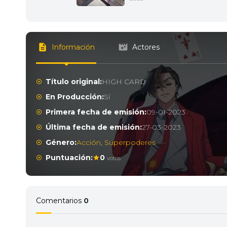
Información
Actores
Título original:
HIGH CARD
En Producción:
Sí
Primera fecha de emisión:
09-01-2023
Última fecha de emisión:
27-03-2023
Género:
Acción
,
Superpoderes
Puntuación:
0
votos
Comentarios
0