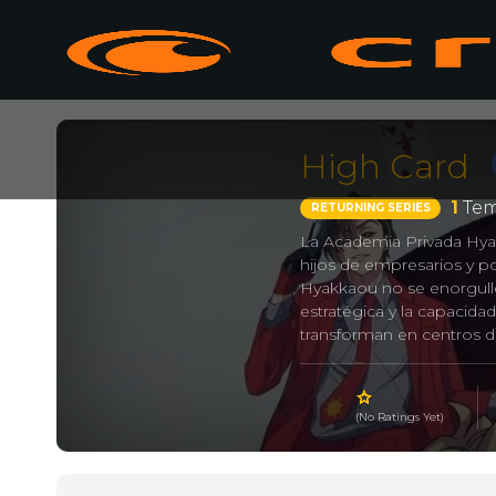
High Card
1
Tem
RETURNING SERIES
La Academia Privada Hyak
hijos de empresarios y po
Hyakkaou no se enorgulle
estratégica y la capacida
transforman en centros de
compiten por rango, dine
Ryouta Suzui pasa sus día
cien últimos, obligado a
(No Ratings Yet)
misteriosa estudiante tra
de Suzui, Yumeko se sume
a varios oponentes de alt