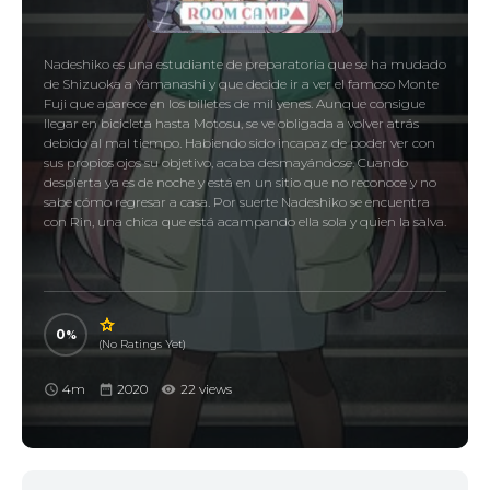
Nadeshiko es una estudiante de preparatoria que se ha mudado
de Shizuoka a Yamanashi y que decide ir a ver el famoso Monte
Fuji que aparece en los billetes de mil yenes. Aunque consigue
llegar en bicicleta hasta Motosu, se ve obligada a volver atrás
debido al mal tiempo. Habiendo sido incapaz de poder ver con
sus propios ojos su objetivo, acaba desmayándose. Cuando
despierta ya es de noche y está en un sitio que no reconoce y no
sabe cómo regresar a casa. Por suerte Nadeshiko se encuentra
con Rin, una chica que está acampando ella sola y quien la salva.
0
(No Ratings Yet)
4m
2020
22 views