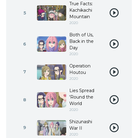
True Facts:
Kachikachi
5
Mountain
2020
Both of Us,
Back in the
6
Day
2020
Operation
7
Houtou
2020
Lies Spread
'Round the
8
World
2020
Shizunashi
9
War II
2020