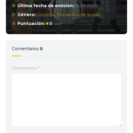
Última fecha de emisión:
23-03-2020
Género:
Comedia
,
Recuentos de la vida
Puntuación:
0
votos
Comentarios
0
Comentario
*