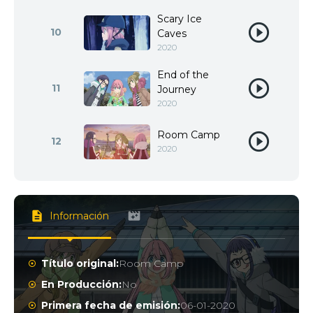
Scary Ice
10
Caves
2020
End of the
11
Journey
2020
Room Camp
12
2020
Información
Título original:
Room Camp
En Producción:
No
Primera fecha de emisión:
06-01-2020