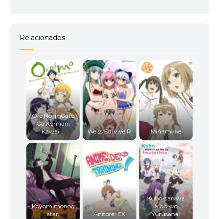
Relacionados
Ore No Imouto
Ga Konnani
Kawaii...
Weiss Survive R
Minami-ke
Kubo-san wa
Koyomimonog
Mob wo
atari
Anitore! EX
Yurusanai