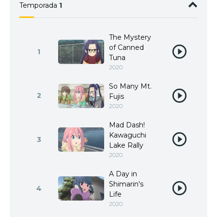
Temporada
1
The Mystery
of Canned
1
Tuna
2020
So Many Mt.
2
Fujis
2020
Mad Dash!
Kawaguchi
3
Lake Rally
2020
A Day in
Shimarin's
4
Life
2020