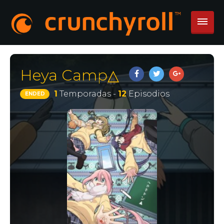
Heya Camp△
1
Temporadas -
12
Episodios
ENDED