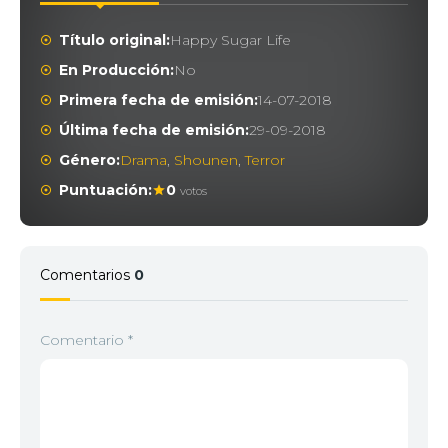
Título original:
Happy Sugar Life
En Producción:
No
Primera fecha de emisión:
14-07-2018
Última fecha de emisión:
29-09-2018
Género:
Drama
,
Shounen
,
Terror
Puntuación:
0
votos
Comentarios
0
Comentario
*