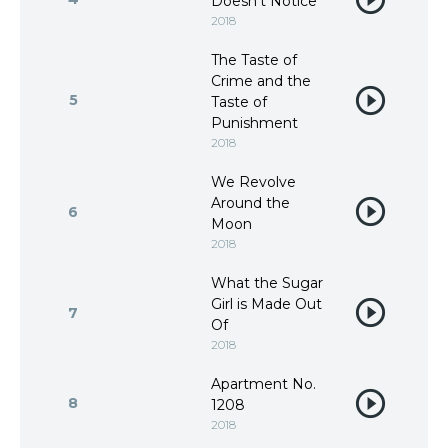
Doesn't Notice
2018
The Taste of
Crime and the
5
Taste of
Punishment
2018
We Revolve
Around the
6
Moon
2018
What the Sugar
Girl is Made Out
7
Of
2018
Apartment No.
8
1208
2018