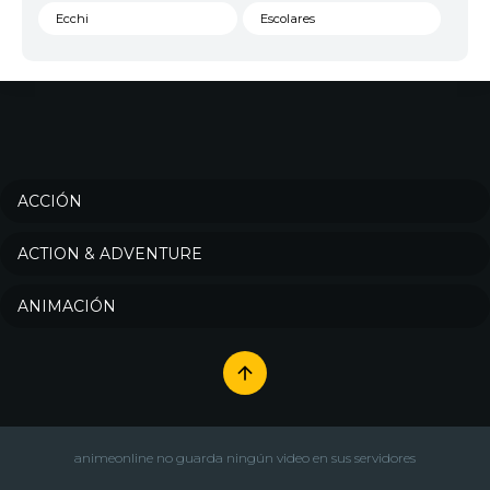
Ecchi
Escolares
Espacial
Familia
Fantasía
Harem
Historico
Infantil
Josei
Juegos
ACCIÓN
Kids
Magia
ACTION & ADVENTURE
Mecha
Militar
ANIMACIÓN
Misterio
Música
Parodia
Policía
Psicológico
Recuentos de la vida
Romance
Samurai
animeonline no guarda ningún video en sus servidores
Sci-Fi & Fantasy
Seinen