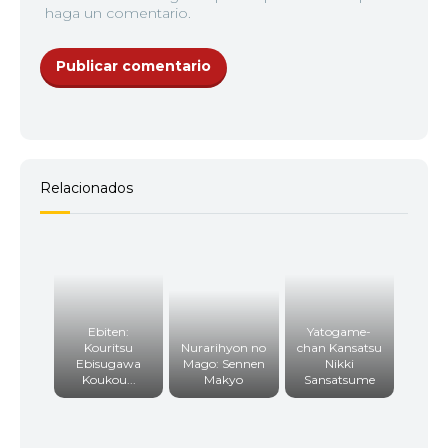
haga un comentario.
Relacionados
Ebiten:
Yatogame-
Kouritsu
Nurarihyon no
chan Kansatsu
Ebisugawa
Mago: Sennen
Nikki
Koukou...
Makyo
Sansatsume