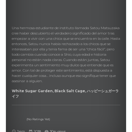
Una hermosa estudiante de instituto llamada Satou Matsuzaka
cree haber descubierto el verdadero significado del amor tras
empezar a vivir con una chica que se encuentra en la calle. Hasta
entonces, Satou nunca había rechazado a los chicos que se
interesaban por ella y tenía fama de ser una “chica fácil”, pero
todo cambia cuando conoce a Shio, cuya edad e historia
personal no están nada claras. Cuando están juntas, Satou
experimenta un sentimiento muy dulce que entiende que es
amor. Con tal de proteger este sentimiento, está dispuesta a
hacer cualquier cosa… incluso aunque eso signifique tener que
asesinar a alguien.
White Sugar Garden, Black Salt Cage, ハッピーシュガーラ
イフ
(No Ratings Yet)
24m
2018
304 views