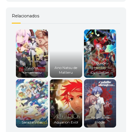
Relacionados
Chousoku
Yuusha,
Ano Natsu de
Henkei
Yamemasu
Matteru
Gyrozetter
Akuma no
Sarazanmai
Aquarion Evol
Riddle