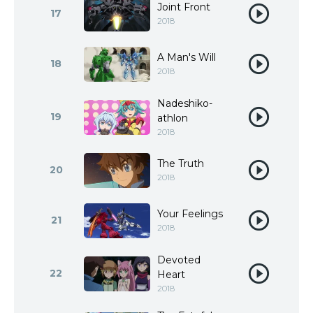
Joint Front
17
2018
A Man's Will
18
2018
Nadeshiko-
19
athlon
2018
The Truth
20
2018
Your Feelings
21
2018
Devoted
22
Heart
2018