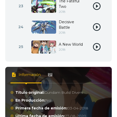
The Fateful
23
Two
2018
Decisive
24
Battle
2018
A New World
25
2018
Información
Título original:
Gundam Build Divers
En Producción:
No
Primera fecha de emisión:
03-04-2018
Última fecha de emisión:
27-08-2020