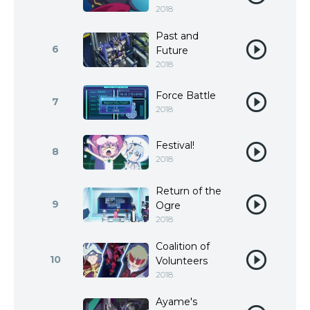
2018
Past and
6
Future
2018
Force Battle
7
2018
Festival!
8
2018
Return of the
9
Ogre
2018
Coalition of
10
Volunteers
2018
Ayame's