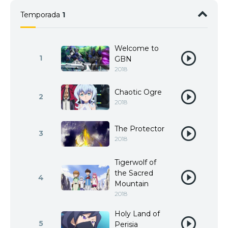
Temporada
1
Welcome to
1
GBN
2018
Chaotic Ogre
2
2018
The Protector
3
2018
Tigerwolf of
the Sacred
4
Mountain
2018
Holy Land of
5
Perisia