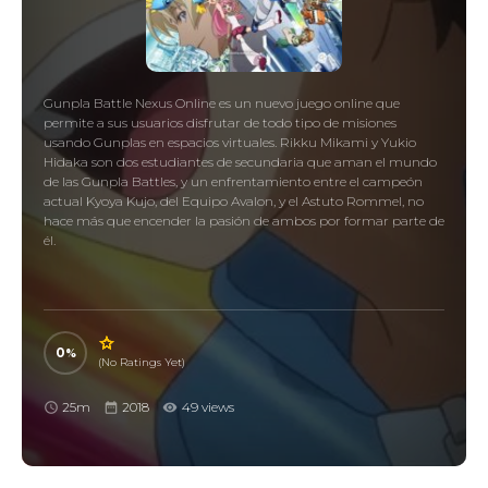
Gunpla Battle Nexus Online es un nuevo juego online que
permite a sus usuarios disfrutar de todo tipo de misiones
usando Gunplas en espacios virtuales. Rikku Mikami y Yukio
Hidaka son dos estudiantes de secundaria que aman el mundo
de las Gunpla Battles, y un enfrentamiento entre el campeón
actual Kyoya Kujo, del Equipo Avalon, y el Astuto Rommel, no
hace más que encender la pasión de ambos por formar parte de
él.
0
(No Ratings Yet)
25m
2018
49 views