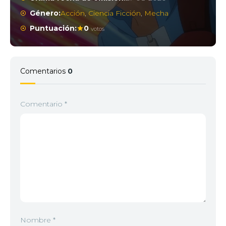
Género:
Acción
,
Ciencia Ficción
,
Mecha
Puntuación:
0
votos
Comentarios
0
Comentario
*
Nombre
*