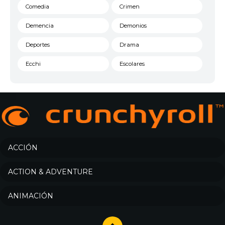
Comedia
Crimen
Demencia
Demonios
Deportes
Drama
Ecchi
Escolares
Espacial
Familia
Fantasía
Harem
Historico
Infantil
Josei
Juegos
ACCIÓN
Kids
Magia
ACTION & ADVENTURE
Mecha
Militar
ANIMACIÓN
Misterio
Música
Parodia
Policía