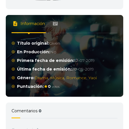
Información
Título original:
Given
En Producción:
No
Primera fecha de emisión:
12-07-2019
Última fecha de emisión:
20-09-2019
Género:
Drama
,
Música
,
Romance
,
Yaoi
Puntuación:
0
votos
Comentarios
0