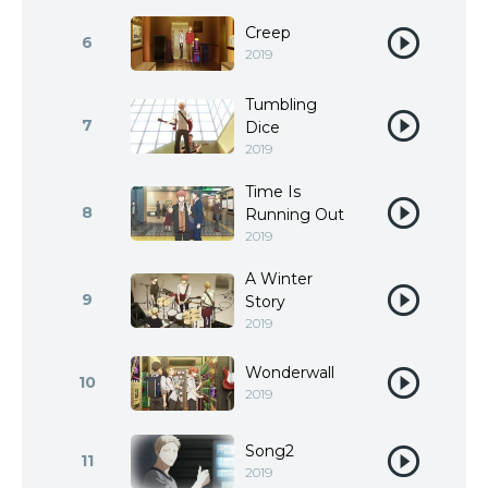
Creep
6
2019
Tumbling
7
Dice
2019
Time Is
8
Running Out
2019
A Winter
9
Story
2019
Wonderwall
10
2019
Song2
11
2019