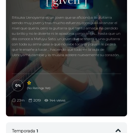
Ritsuka Uenoyama es un joven que se aficionó a la guitarra
siendo muy joven y tras mucho esfuerzo, consiguió alcanzar el
nivel que quería, pero la guitarra que tanto amaba ha perdido
su brillo y no le divierte ni le apasiona como antes… hasta que un
día conoce a Mafuyu Sato, un joven que se aferra a una guitarra
con toda su alma pese a que no sabe tocarla y quien le pedirá
que le enseñe a tocar… haciendo que todo en la vida de
Uenoyama cambie y la música acelere nuevamente su corazón.
0
(No Ratings Yet)
23m
2019
144 views
Temporada
1