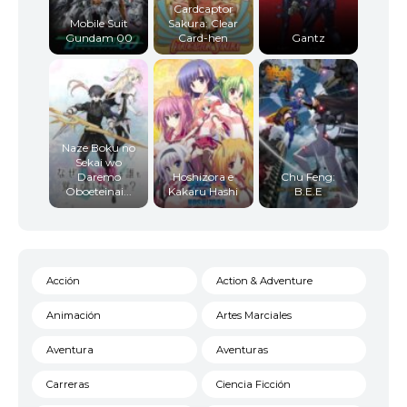
Cardcaptor
Mobile Suit
Sakura: Clear
Gundam 00
Card-hen
Gantz
Naze Boku no
Sekai wo
Daremo
Hoshizora e
Chu Feng:
Oboeteinai...
Kakaru Hashi
B.E.E
Acción
Action & Adventure
Animación
Artes Marciales
Aventura
Aventuras
Carreras
Ciencia Ficción