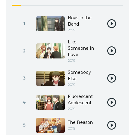
Boys in the
1
Band
2019
Like
Someone In
2
Love
2019
Somebody
3
Else
2019
Fluorescent
4
Adolescent
2019
The Reason
5
2019