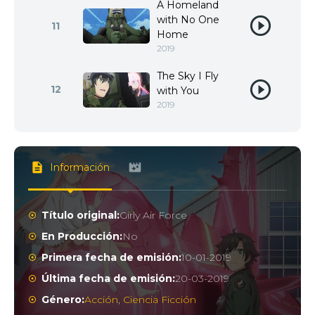
A Homeland
with No One
11
Home
2019
The Sky I Fly
12
with You
2019
Información
Título original:
Girly Air Force
En Producción:
No
Primera fecha de emisión:
10-01-2019
Última fecha de emisión:
20-03-2019
Género:
Acción
,
Ciencia Ficción