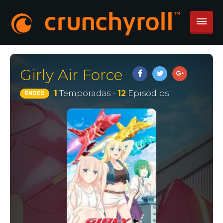
Girly Air Force
1
Temporadas -
12
Episodios
ENDED