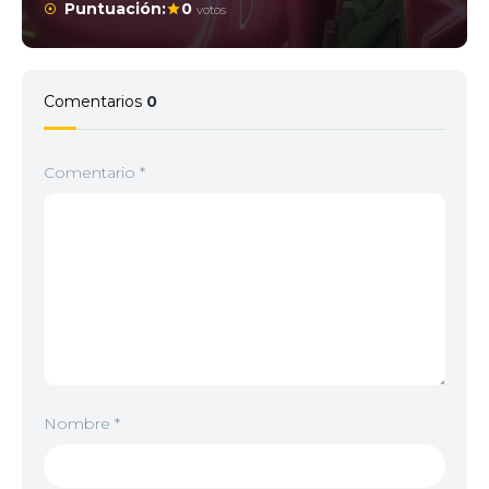
Puntuación:
0
votos
Comentarios
0
Comentario
*
Nombre
*