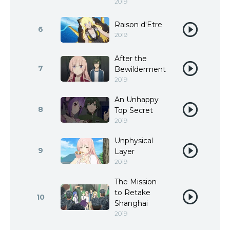
2019
Raison d'Etre
6
2019
After the
7
Bewilderment
2019
An Unhappy
8
Top Secret
2019
Unphysical
9
Layer
2019
The Mission
to Retake
10
Shanghai
2019