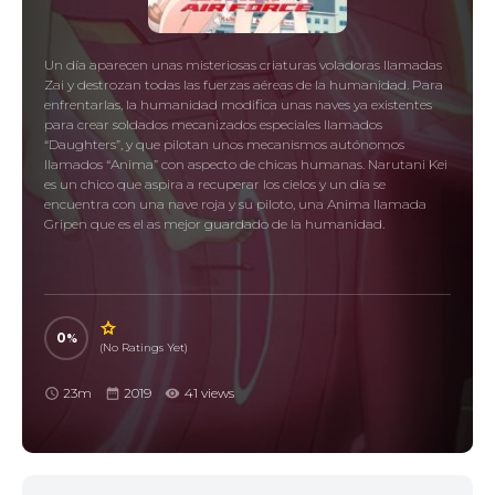
Un día aparecen unas misteriosas criaturas voladoras llamadas
Zai y destrozan todas las fuerzas aéreas de la humanidad. Para
enfrentarlas, la humanidad modifica unas naves ya existentes
para crear soldados mecanizados especiales llamados
“Daughters”, y que pilotan unos mecanismos autónomos
llamados “Anima” con aspecto de chicas humanas. Narutani Kei
es un chico que aspira a recuperar los cielos y un día se
encuentra con una nave roja y su piloto, una Anima llamada
Gripen que es el as mejor guardado de la humanidad.
0
(No Ratings Yet)
23m
2019
41 views