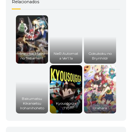
Relacionados
Shinmai Maou
NieR:Automat
Gokukoku no
no Testament
a Ver1.1a
Brynhildr
Bakumatsu
Kikansetsu
Kyousogiga
Irohanihoheto
(TV)
Urahara