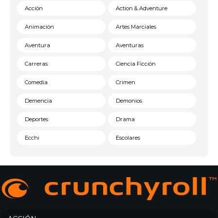
Acción
Action & Adventure
Animación
Artes Marciales
Aventura
Aventuras
Carreras
Ciencia Ficción
Comedia
Crimen
Demencia
Demonios
Deportes
Drama
Ecchi
Escolares
Espacial
Familia
Fantasía
Harem
Historico
Infantil
Josei
Juegos