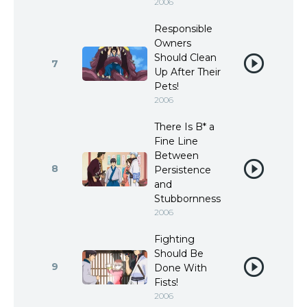
2006
Responsible
Owners
Should Clean
7
Up After Their
Pets!
2006
There Is B* a
Fine Line
Between
8
Persistence
and
Stubbornness
2006
Fighting
Should Be
9
Done With
Fists!
2006