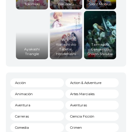
Tokimeki
Yakusoku
Silent Mobius
Watashi wo
Taimadou
Ayakashi
Tabetai,
Gakuen 35
Triangle
Hitodenashi
Shiken Shoutai
Acción
Action & Adventure
Animación
Artes Marciales
Aventura
Aventuras
Carreras
Ciencia Ficción
Comedia
Crimen