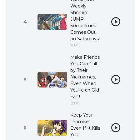
Weekly
Shonen
JUMP
4
Sometimes
Comes Out
on Saturdays!
2006
Make Friends
You Can Call
by Their
Nicknames,
5
Even When
You're an Old
Fart!
2006
Keep Your
Promise
6
Even If It Kills
You