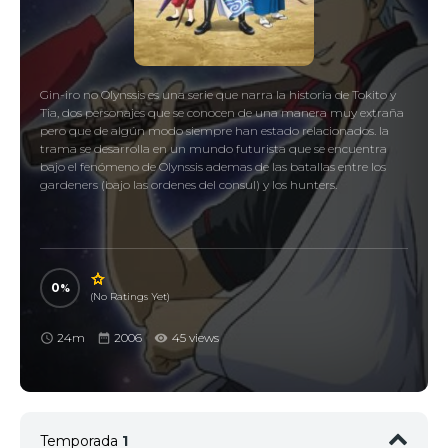
Gin-iro no Olynssis es una serie que narra la historia de Tokito y
Tia, dos personajes que se conocen de una manera muy extraña
pero que de algún modo siempre han estado relacionados. la
trama se desarrolla en un mundo futurista que se encuentra
bajo el fenómeno de Olynssis ademas de las batallas entre los
gardeners (bajo las ordenes del consul) y los hunters.
0
(No Ratings Yet)
24m
2006
45 views
Temporada
1