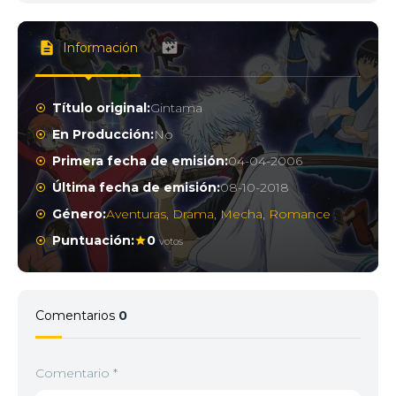
Información
Título original:
Gintama
En Producción:
No
Primera fecha de emisión:
04-04-2006
Última fecha de emisión:
08-10-2018
Género:
Aventuras
,
Drama
,
Mecha
,
Romance
Puntuación:
0
votos
Comentarios
0
Comentario
*