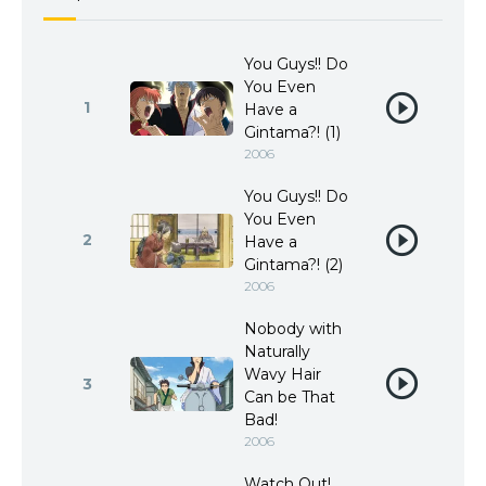
You Guys!! Do
You Even
1
Have a
Gintama?! (1)
2006
You Guys!! Do
You Even
2
Have a
Gintama?! (2)
2006
Nobody with
Naturally
Wavy Hair
3
Can be That
Bad!
2006
Watch Out!