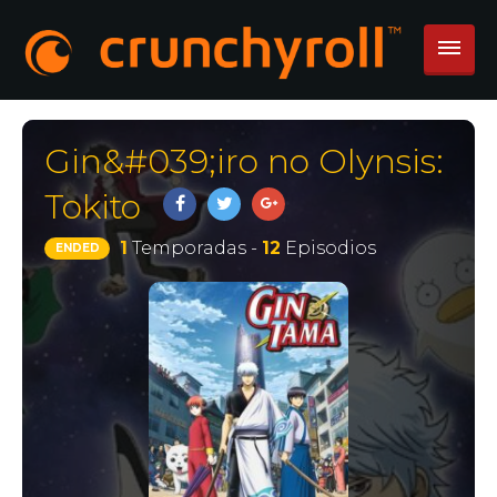
Gin&#039;iro no Olynsis:
Tokito
1
Temporadas -
12
Episodios
ENDED