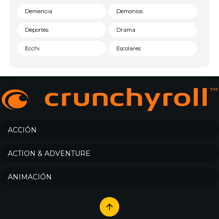
Demencia
Demonios
Deportes
Drama
Ecchi
Escolares
Espacial
Familia
Fantasía
Harem
Historico
Infantil
Josei
Juegos
ACCIÓN
Kids
Magia
ACTION & ADVENTURE
Mecha
Militar
ANIMACIÓN
Misterio
Música
Parodia
Policía
Psicológico
Recuentos de la vida