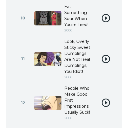
Eat
Something
10
Sour When
You're Tired!
2006
Look, Overly
Sticky Sweet
Dumplings
11
Are Not Real
Dumplings,
You Idiot!
2006
People Who
Make Good
First
12
Impressions
Usually Suck!
2006