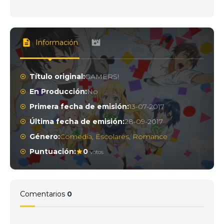
Información
Título original:
GAMERS!
En Producción:
No
Primera fecha de emisión:
13-07-2017
Última fecha de emisión:
28-09-2017
Género:
Comedia
,
Escolares
,
Romance
Puntuación:
0
votos
Comentarios
0