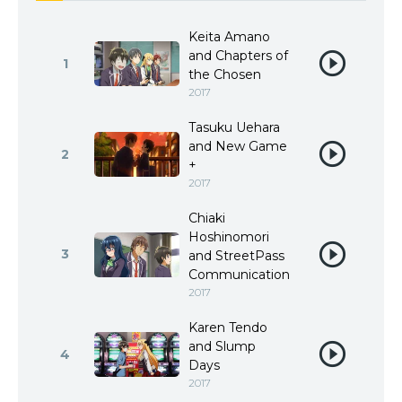
Keita Amano
and Chapters of
1
the Chosen
2017
Tasuku Uehara
and New Game
2
+
2017
Chiaki
Hoshinomori
3
and StreetPass
Communication
2017
Karen Tendo
and Slump
4
Days
2017