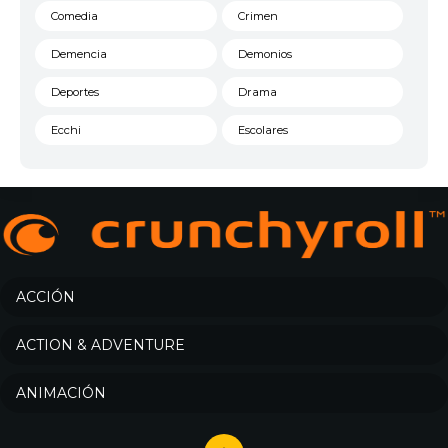
Comedia
Crimen
Demencia
Demonios
Deportes
Drama
Ecchi
Escolares
Espacial
Familia
Fantasía
Harem
Historico
Infantil
Josei
Juegos
ACCIÓN
Kids
Magia
ACTION & ADVENTURE
Mecha
Militar
ANIMACIÓN
Misterio
Música
Parodia
Policía