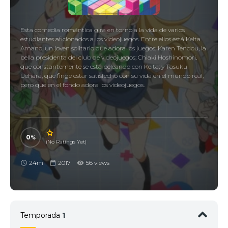
Esta comedia romántica gira en torno a la vida de varios
estudiantes aficionados a los videojuegos. Entre ellos está Keita
Amano, un joven solitario que adora los juegos; Karen Tendou, la
bella presidenta del club de videojuegos; Chiaki Hoshinomori,
que constantemente se está peleando con Keita; y Tasuku
Uehara, que finge estar satisfecho con su vida en el mundo real,
pero que en el fondo adora los videojuegos.
0
(No Ratings Yet)
24m
2017
56 views
Temporada
1