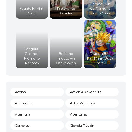
Chitose-kun
Yagate Kimi ni
Ristorante
wa Ramune
Naru
Paradiso
Bin no Naka
Sengoku
Otome –
Boku no
Dragon Ball
Momoiro
Imouto wa
Kai: Majin Buu-
Paradox
Osaka okan
hen
Acción
Action & Adventure
Animación
Artes Marciales
Aventura
Aventuras
Carreras
Ciencia Ficción