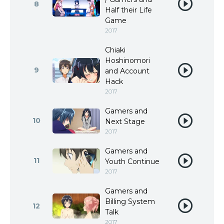
8
Half their Life
Game
2017
Chiaki
Hoshinomori
9
and Account
Hack
2017
Gamers and
10
Next Stage
2017
Gamers and
11
Youth Continue
2017
Gamers and
Billing System
12
Talk
2017