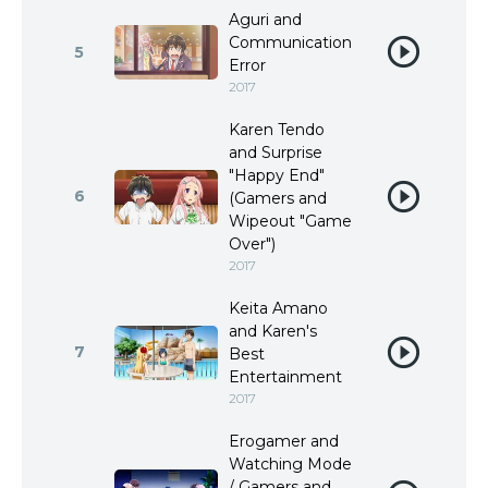
Aguri and
Communication
5
Error
2017
Karen Tendo
and Surprise
"Happy End"
6
(Gamers and
Wipeout "Game
Over")
2017
Keita Amano
and Karen's
7
Best
Entertainment
2017
Erogamer and
Watching Mode
/ Gamers and