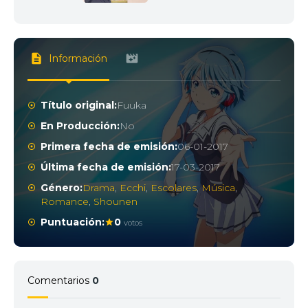
Información
Título original:
Fuuka
En Producción:
No
Primera fecha de emisión:
06-01-2017
Última fecha de emisión:
17-03-2017
Género:
Drama
,
Ecchi
,
Escolares
,
Música
,
Romance
,
Shounen
Puntuación:
0
votos
Comentarios
0