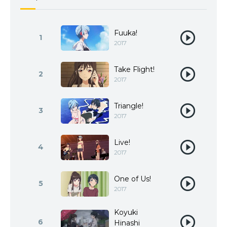
Fuuka!
1
2017
Take Flight!
2
2017
Triangle!
3
2017
Live!
4
2017
One of Us!
5
2017
Koyuki
6
Hinashi