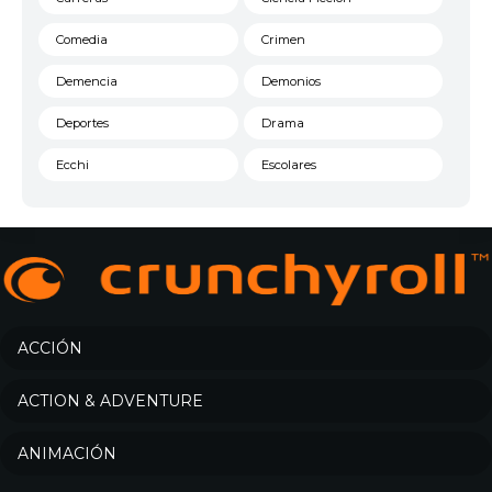
Comedia
Crimen
Demencia
Demonios
Deportes
Drama
Ecchi
Escolares
Espacial
Familia
Fantasía
Harem
Historico
Infantil
Josei
Juegos
ACCIÓN
Kids
Magia
ACTION & ADVENTURE
Mecha
Militar
ANIMACIÓN
Misterio
Música