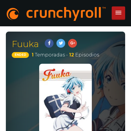
Fuuka
1
Temporadas -
12
Episodios
ENDED