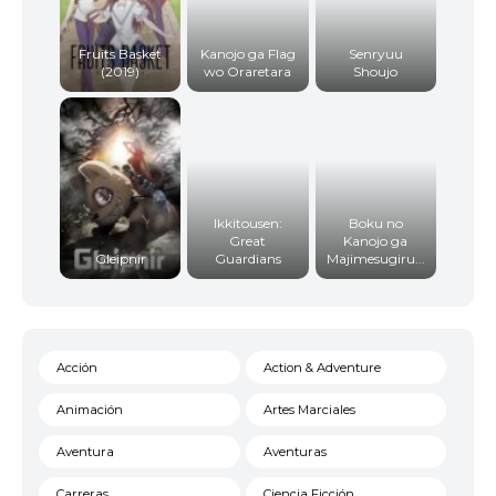
Fruits Basket
Kanojo ga Flag
Senryuu
(2019)
wo Oraretara
Shoujo
Ikkitousen:
Boku no
Great
Kanojo ga
Gleipnir
Guardians
Majimesugiru...
Acción
Action & Adventure
Animación
Artes Marciales
Aventura
Aventuras
Carreras
Ciencia Ficción