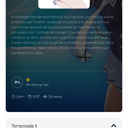
El protagonista de esta historia, Yuu Haruna, un chico al que le
encanta usar Twitter, acaba de mudarse a la ciudad con sus
hermanas después de que sus padres se marchasen al
extranjero por motivos de trabajo. Una noche, mientras sale a
comprar la cena, se topa con una misteriosa chica, llamada
Fuuka Akitsuki, la cual le rompe su teléfono creyendo que iba a
fotografiarle su ropa interior. Así da inicio un encuentro que
cambiará sus vidas.
0
(No Ratings Yet)
24m
2017
29 views
Temporada
1