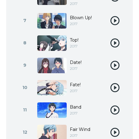
2017
Blown Up!
7
2017
Top!
8
2017
Date!
9
2017
Fate!
10
2017
Band
11
2017
Fair Wind
12
2017