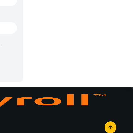
Vampiros
Yaoi
Yuri
.