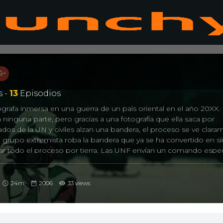
 -
13
Episodios
grafa inmersa en una guerra de un país oriental en el año 20XX. 
 ninguna parte, pero gracias a una fotografía que ella saca por
ados de la UN y civiles alzan una bandera, el proceso se ve clar
n grupo extremista roba la bandera que ya se ha convertido en 
har todo el proceso por tierra. Las UNF envían un comando espec
ombate a recuperarla, en lo que se suponía que era una misión f
eko irá junto a ellos…
24m
2006
33 views