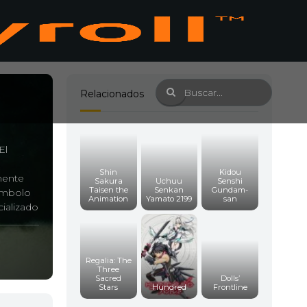
Relacionados
El
Shin
Kidou
amente
Sakura
Uchuu
Senshi
Taisen the
Senkan
Gundam-
símbolo
Animation
Yamato 2199
san
ializado
ácil.
Regalia: The
Three
Sacred
Dolls’
Stars
Hundred
Frontline