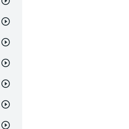
Demonios
Deportes
Drama
Ecchi
Escolares
Espacial
Familia
Fantasía
Harem
Historico
Infantil