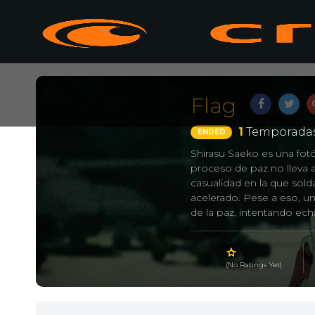
Flag
1
Temporadas
ENDED
Shirasu Saeko es una fotó
proceso de paz no lleva a
casualidad en la que sold
acelerado. Pese a eso, u
de la paz, intentando ec
(SDC) con armaduras de c
Pero no lo será tanto y Sa
(No Ratings Yet)