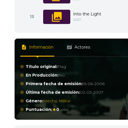
Into the Light
13
2007
Información
Actores
Título original:
Flag
En Producción:
No
Primera fecha de emisión:
16-06-2006
Última fecha de emisión:
02-03-2007
Género:
Mecha
,
Militar
Puntuación:
0
votos