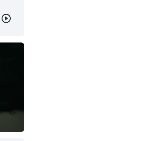
Josei
Juegos
Kids
Magia
Mecha
Militar
Misterio
Música
Parodia
Policía
Psicológico
Recuentos de la vida