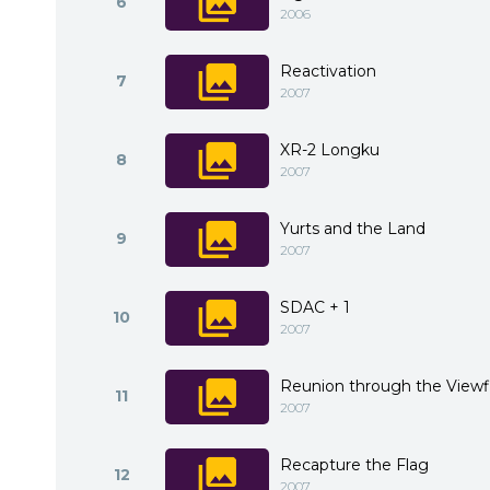
6
2006
Reactivation
7
2007
XR-2 Longku
8
2007
Yurts and the Land
9
2007
SDAC + 1
10
2007
Reunion through the Viewf
11
2007
Recapture the Flag
12
2007