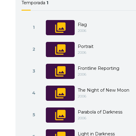
Temporada
1
Flag
1
2006
Portrait
2
2006
Frontline Reporting
3
2006
The Night of New Moon
4
2006
Parabola of Darkness
5
2006
Light in Darkness