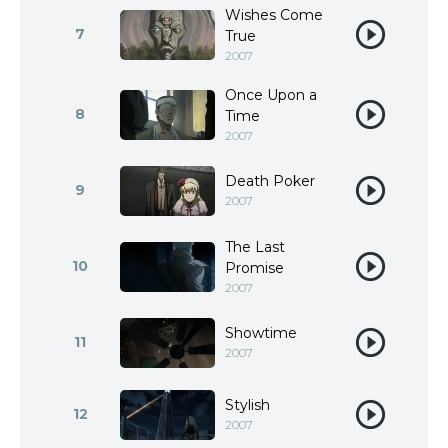
Wishes Come
7
True
2007
Once Upon a
8
Time
2007
Death Poker
9
2007
The Last
10
Promise
2007
Showtime
11
2007
Stylish
12
2007