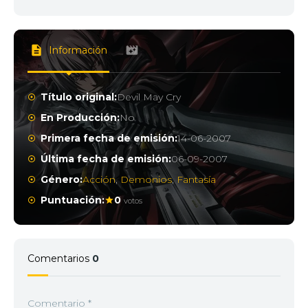
Información
Título original:
Devil May Cry
En Producción:
No
Primera fecha de emisión:
14-06-2007
Última fecha de emisión:
06-09-2007
Género:
Acción
,
Demonios
,
Fantasía
Puntuación:
0
votos
Comentarios
0
Comentario
*