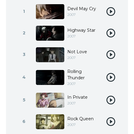
Devil May Cry
1
2007
Highway Star
2
2007
Not Love
3
2007
Rolling
4
Thunder
2007
In Private
5
2007
Rock Queen
6
2007