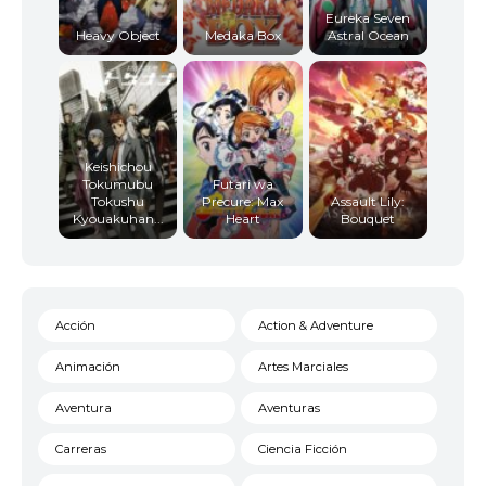
Eureka Seven
Heavy Object
Medaka Box
Astral Ocean
Keishichou
Tokumubu
Futari wa
Tokushu
Precure: Max
Assault Lily:
Kyouakuhan...
Heart
Bouquet
Acción
Action & Adventure
Animación
Artes Marciales
Aventura
Aventuras
Carreras
Ciencia Ficción