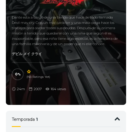
Dante esta a cargo de una tienda que hace de todo llamada
Devil may cry. Con un mal carácter y una mala paga hace los
trabajos para saldar todas sus deudas. Después de su primera
misión a tenido que quedarse con una niña que según él es
insoportable, pero esa niña tiene algo especial, es la heredera de
una familia millonaria y de un poder que ni ella conoce.
デビル メイ クライ
0
(No Ratings Yet)
24m
2007
164 views
Temporada
1