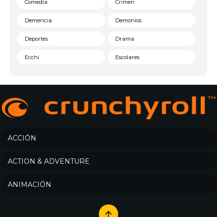
Comedia
Crimen
Demencia
Demonios
Deportes
Drama
Ecchi
Escolares
Espacial
Familia
Fantasía
Harem
Historico
Infantil
Josei
Juegos
ACCIÓN
Kids
Magia
ACTION & ADVENTURE
Mecha
Militar
ANIMACIÓN
Misterio
Música
Parodia
Policía