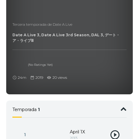
Tercera temporada de Date A Live
Date A Live 3, Date A Live 3rd Season, DAL 3, デート・
ア・ライブⅢ
(No Ratings Yet)
24m
2019
20 views
Temporada
1
April 1X
1
2013