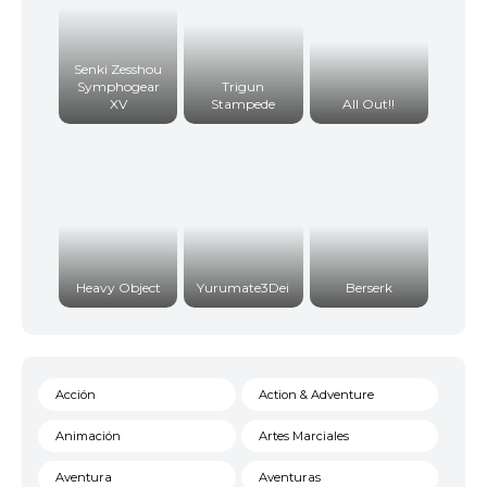
Senki Zesshou
Symphogear
Trigun
XV
Stampede
All Out!!
Heavy Object
Yurumate3Dei
Berserk
Acción
Action & Adventure
Animación
Artes Marciales
Aventura
Aventuras