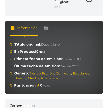
Forgiven
2013
Información
Título original:
Date a Live
En Producción:
Sí
Primera fecha de emisión:
06-04-2019
Última fecha de emisión:
24-06-2022
Género:
Ciencia Ficción
,
Comedia
,
Escolares
,
Harem
,
Mecha
,
Romance
Puntuación:
0
votos
Comentarios
0