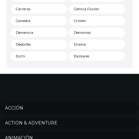
Carreras
Ciencia Ficción
Comedia
Crimen
Demencia
Demonios
Deportes
Drama
Ecchi
Escolares
Espacial
Familia
Fantasía
Harem
Historico
Infantil
Josei
Juegos
ACCIÓN
Kids
Magia
ACTION & ADVENTURE
Mecha
Militar
ANIMACIÓN
Misterio
Música