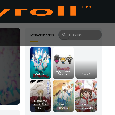
Relacionados
Aggressive
Gekidol
Retsuko
NANA
Natsume
Yujin-Cho
Kimi ni
Yumeiro
San
Todoke
Patissiere