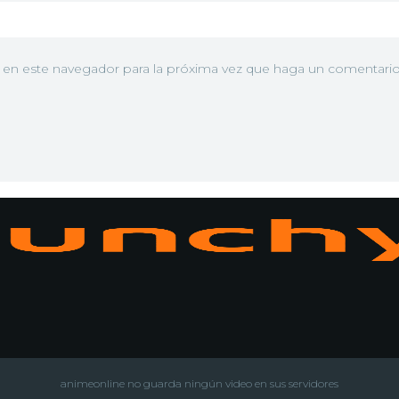
b en este navegador para la próxima vez que haga un comentario
N
animeonline no guarda ningún video en sus servidores