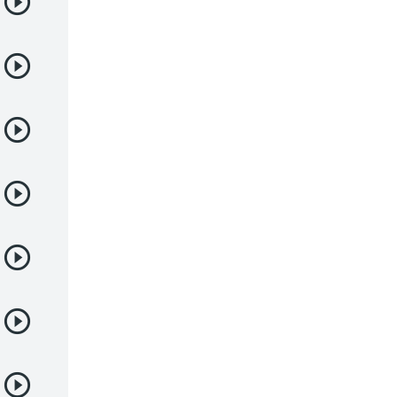
Demonios
Deportes
Drama
Ecchi
Escolares
Espacial
Familia
Fantasía
Harem
Historico
Infantil