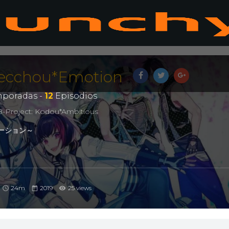
Zecchou*Emotion
poradas -
12
Episodios
-Project: Kodou*Ambitious
モーション～
24m
2019
25 views