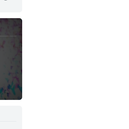
Josei
Juegos
Kids
Magia
Mecha
Militar
Misterio
Música
Parodia
Policía
Psicológico
Recuentos de la vida