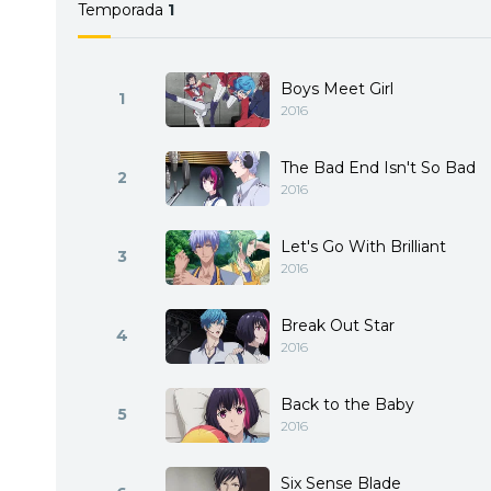
Temporada
1
Boys Meet Girl
1
2016
The Bad End Isn't So Bad
2
2016
Let's Go With Brilliant
3
2016
Break Out Star
4
2016
Back to the Baby
5
2016
Six Sense Blade