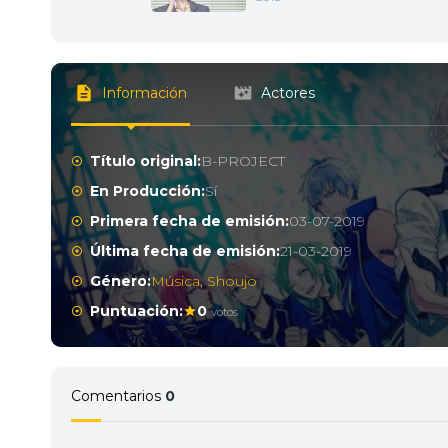
Información
Actores
Título original:
B-PROJECT
En Producción:
Sí
Primera fecha de emisión:
03-07-2019
Última fecha de emisión:
21-03-2019
Género:
Música
,
Shoujo
Puntuación:
0
votos
Comentarios
0