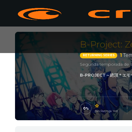
B-Project: 
1
Tem
RETURNING SERIES
Segunda temporada de B
B-PROJECT～絶頂＊エ
0
(No Ratings Yet)