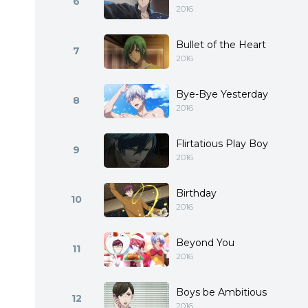
6
2016
Bullet of the Heart
7
2016
Bye-Bye Yesterday
8
2016
Flirtatious Play Boy
9
2016
Birthday
10
2016
Beyond You
11
2016
Boys be Ambitious
12
2016