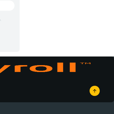
Vampiros
Yaoi
.
Yuri